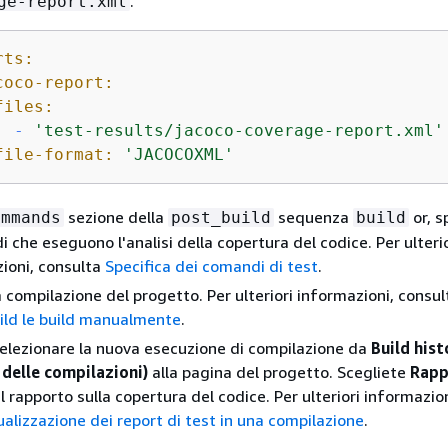
.
ge-report.xml
rts:
coco-report:
files:
-
'test-results/jacoco-coverage-report.xml'
file-format:
'JACOCOXML'
sezione della
sequenza
or, s
ommands
post_build
build
i che eseguono l'analisi della copertura del codice. Per ulterio
ioni, consulta
Specifica dei comandi di test
.
 compilazione del progetto. Per ulteriori informazioni, consu
ld le build manualmente
.
selezionare la nuova esecuzione di compilazione da
Build hist
 delle compilazioni)
alla pagina del progetto. Scegliete
Rapp
il rapporto sulla copertura del codice. Per ulteriori informazion
ualizzazione dei report di test in una compilazione
.