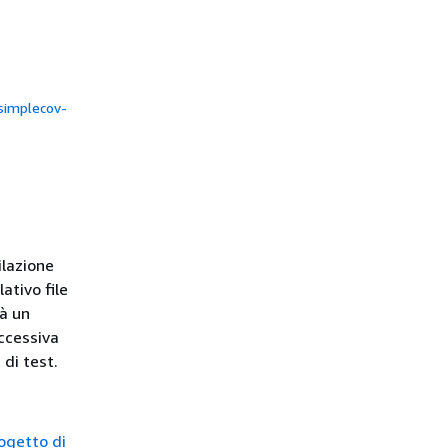
 simplecov-
ilazione
ativo file
rà un
uccessiva
 di test.
ogetto di