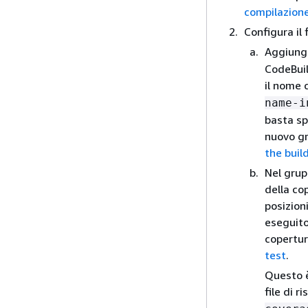
compilazion
Configura il 
Aggiung
CodeBuil
il nome 
name-i
basta sp
nuovo gr
the build
Nel grupp
della cop
posizioni
eseguito
copertur
test
.
Questo è
file di r