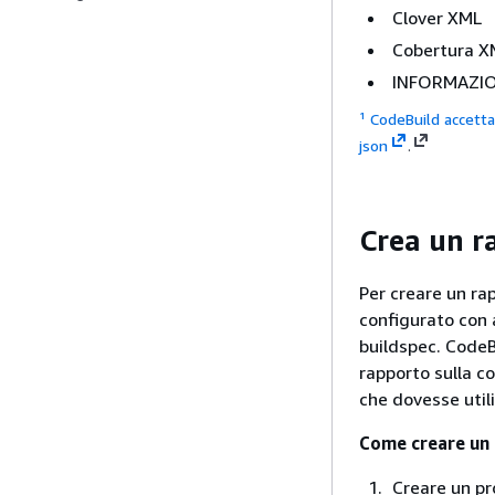
Clover XML
Cobertura X
INFORMAZIO
¹ CodeBuild accetta
json
.
Crea un r
Per creare un ra
configurato con a
buildspec. CodeBu
rapporto sulla c
che dovesse utili
Come creare un 
Creare un pr