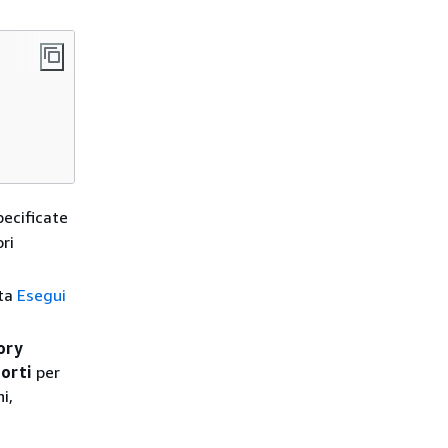
pecificate
ri
lta
Esegui
ory
orti
per
i,