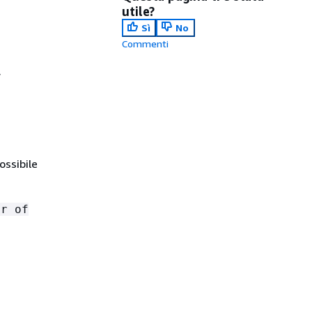
utile?
Sì
No
Commenti
.
ossibile
er of