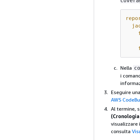
covera
repo
ja
Nella
c
i comand
informaz
Eseguire una
AWS CodeBui
Al termine, 
(Cronologia
visualizzare 
consulta
Vis