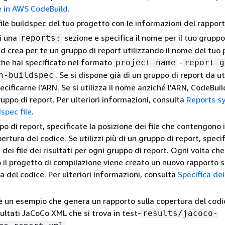
e in AWS CodeBuild
.
file buildspec del tuo progetto con le informazioni del rapport
i una
sezione e specifica il nome per il tuo gruppo
reports:
d crea per te un gruppo di report utilizzando il nome del tuo
che hai specificato nel formato
-
project-name
report-g
. Se si dispone già di un gruppo di report da ut
n-buildspec
ecificarne l'ARN. Se si utilizza il nome anziché l'ARN, CodeBui
uppo di report. Per ulteriori informazioni, consulta
Reports sy
spec file
.
o di report, specificate la posizione dei file che contengono i 
ertura del codice. Se utilizzi più di un gruppo di report, specif
 dei file dei risultati per ogni gruppo di report. Ogni volta ch
 il progetto di compilazione viene creato un nuovo rapporto s
a del codice. Per ulteriori informazioni, consulta
Specifica dei 
 un esempio che genera un rapporto sulla copertura del codi
isultati JaCoCo XML che si trova in test-
results/jacoco-