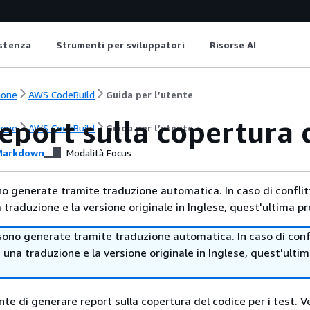
istenza
Strumenti per sviluppatori
Risorse AI
ione
AWS CodeBuild
Guida per l’utente
eport sulla copertura 
ione
AWS CodeBuild
Guida per l’utente
arkdown
Modalità Focus
no generate tramite traduzione automatica. In caso di conflitt
traduzione e la versione originale in Inglese, quest'ultima pr
sono generate tramite traduzione automatica. In caso di confl
i una traduzione e la versione originale in Inglese, quest'ulti
te di generare report sulla copertura del codice per i test. 