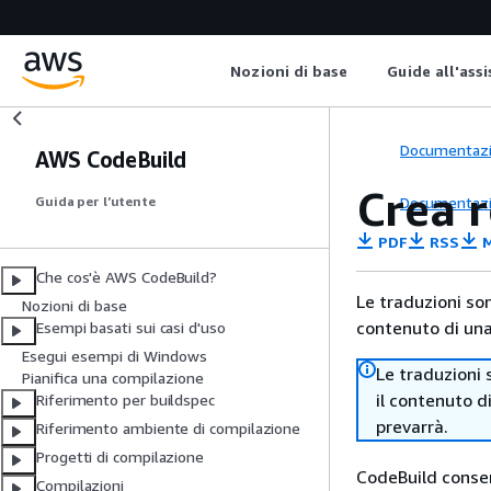
Nozioni di base
Guide all'ass
Documentaz
AWS CodeBuild
Crea r
Documentaz
Guida per l’utente
PDF
RSS
M
Che cos'è AWS CodeBuild?
Le traduzioni so
Nozioni di base
contenuto di una 
Esempi basati sui casi d'uso
Esegui esempi di Windows
Le traduzioni 
Pianifica una compilazione
il contenuto d
Riferimento per buildspec
prevarrà.
Riferimento ambiente di compilazione
Progetti di compilazione
CodeBuild consen
Compilazioni