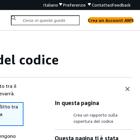
Italiano
Preferenze
Contattaci
Feedback
Crea un Account AWS
del codice
o tra il
evarrà.
In questa pagina
itto tra
ma
Crea un rapporto sulla
copertura del codice
Vengono
Questa pagina ti è stata