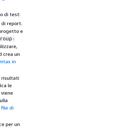
o di test:
 di report.
 progetto e
roup-
ilizzare,
ld crea un
ntax in
risultati
ica le
e viene
ulla
file di
ce per un