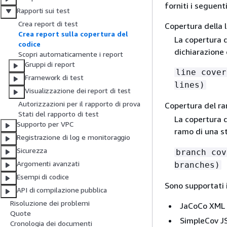
forniti i seguent
Rapporti sui test
Crea report di test
Copertura della 
Crea report sulla copertura del
La copertura d
codice
dichiarazione 
Scopri automaticamente i report
Gruppi di report
line cover
Framework di test
lines)
Visualizzazione dei report di test
Autorizzazioni per il rapporto di prova
Copertura del r
Stati del rapporto di test
La copertura d
Supporto per VPC
ramo di una st
Registrazione di log e monitoraggio
Sicurezza
branch cov
Argomenti avanzati
branches)
Esempi di codice
Sono supportati i
API di compilazione pubblica
Risoluzione dei problemi
JaCoCo XML
Quote
SimpleCov J
Cronologia dei documenti