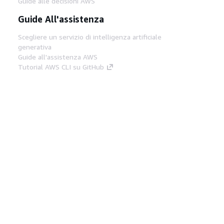
Guide alle decisioni AWS
Guide All'assistenza
Scegliere un servizio di intelligenza artificiale
generativa
Guide all'assistenza AWS
Tutorial AWS CLI su GitHub
Strumenti Di Sviluppo
Libreria di esempi di codice AWS
AWS CLI
Centro builder AWS
Blog AWS sugli strumenti per sviluppatori
Link Utili
Scarica il server MCP di AWS Docs
Accedi alla Console AWS
Forum di AWS re:Post
Privacy
Condizioni del sito
Preferenze