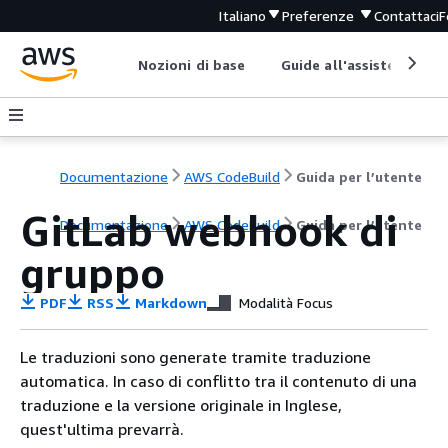
Italiano
Preferenze
Contattaci
F
Nozioni di base
Guide all'assistenza
Documentazione
AWS CodeBuild
Guida per l’utente
GitLab webhook di
Documentazione
AWS CodeBuild
Guida per l’utente
gruppo
PDF
RSS
Markdown
Modalità Focus
Le traduzioni sono generate tramite traduzione
automatica. In caso di conflitto tra il contenuto di una
traduzione e la versione originale in Inglese,
quest'ultima prevarrà.