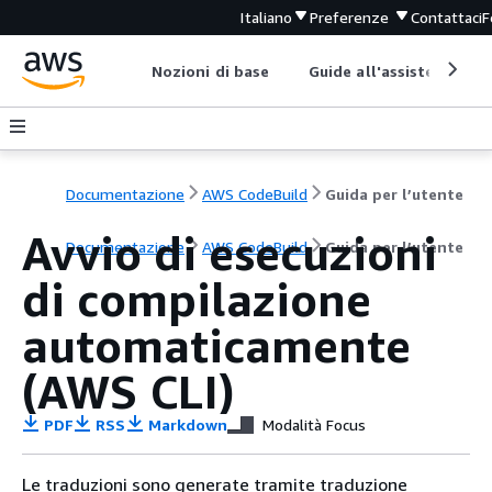
Italiano
Preferenze
Contattaci
F
Nozioni di base
Guide all'assistenza
Documentazione
AWS CodeBuild
Guida per l’utente
Avvio di esecuzioni
Documentazione
AWS CodeBuild
Guida per l’utente
di compilazione
automaticamente
(AWS CLI)
PDF
RSS
Markdown
Modalità Focus
Le traduzioni sono generate tramite traduzione