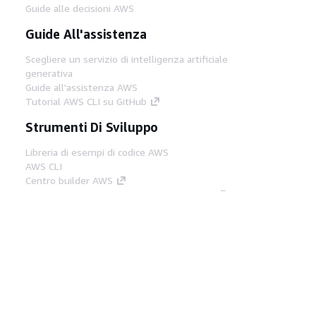
Guide alle decisioni AWS
Guide All'assistenza
Scegliere un servizio di intelligenza artificiale
generativa
Guide all'assistenza AWS
Tutorial AWS CLI su GitHub
Strumenti Di Sviluppo
Libreria di esempi di codice AWS
AWS CLI
Centro builder AWS
Blog AWS sugli strumenti per sviluppatori
Link Utili
Scarica il server MCP di AWS Docs
Accedi alla Console AWS
Forum di AWS re:Post
Privacy
Condizioni del sito
Preferenze