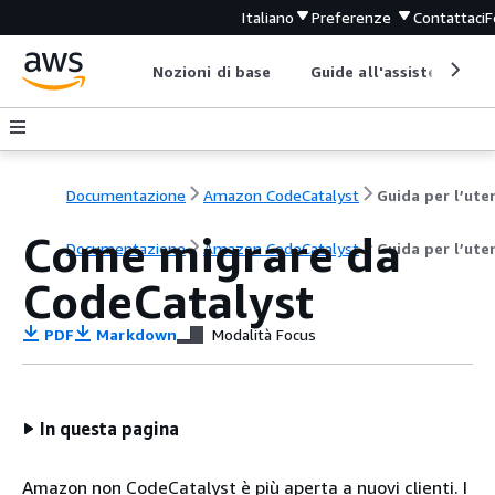
Italiano
Preferenze
Contattaci
F
Nozioni di base
Guide all'assistenza
Documentazione
Amazon CodeCatalyst
Guida per l’ute
Come migrare da
Documentazione
Amazon CodeCatalyst
Guida per l’ute
CodeCatalyst
PDF
Markdown
Modalità Focus
In questa pagina
Amazon non CodeCatalyst è più aperta a nuovi clienti. I