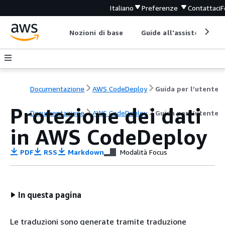
Italiano
Preferenze
Contattaci
F
Nozioni di base
Guide all'assistenza
Documentazione
AWS CodeDeploy
Guida per l’utente
Protezione dei dati
Documentazione
AWS CodeDeploy
Guida per l’utente
in AWS CodeDeploy
PDF
RSS
Markdown
Modalità Focus
In questa pagina
Le traduzioni sono generate tramite traduzione