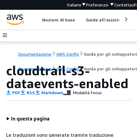
Italiano
Preferenze
Contattaci
F
Nozioni di base
Guide all'assistenza
Documentazione
AWS Config
Guida per gli sviluppator
cloudtrail-s3-
Documentazione
AWS Config
Guida per gli sviluppator
dataevents-enabled
PDF
RSS
Markdown
Modalità Focus
In questa pagina
Le traduzioni sono generate tramite traduzione