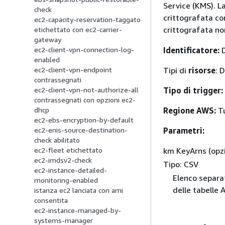
Service (KMS). 
check
crittografata c
ec2-capacity-reservation-taggato
crittografata no
etichettato con ec2-carrier-
gateway
Identificatore:
D
ec2-client-vpn-connection-log-
enabled
Tipi di
risorse
: 
ec2-client-vpn-endpoint
contrassegnati
Tipo di trigger:
ec2-client-vpn-not-authorize-all
contrassegnati con opzioni ec2-
Regione AWS:
Tu
dhcp
ec2-ebs-encryption-by-default
Parametri:
ec2-enis-source-destination-
check abilitato
km KeyArns (opz
ec2-fleet etichettato
ec2-imdsv2-check
Tipo: CSV
ec2-instance-detailed-
Elenco separat
monitoring-enabled
delle tabell
istanza ec2 lanciata con ami
consentita
ec2-instance-managed-by-
systems-manager