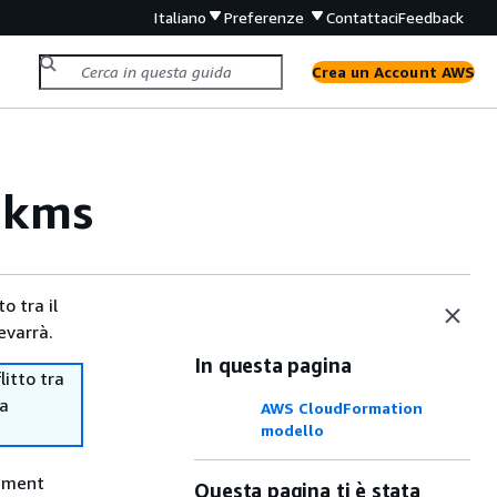
Italiano
Preferenze
Contattaci
Feedback
Crea un Account AWS
-kms
o tra il
evarrà.
In questa pagina
itto tra
ma
AWS CloudFormation
modello
gement
Questa pagina ti è stata