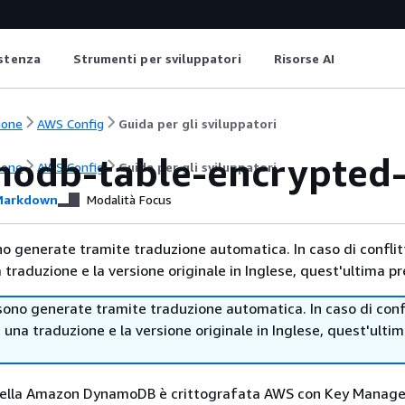
istenza
Strumenti per sviluppatori
Risorse AI
ione
AWS Config
Guida per gli sviluppatori
odb-table-encrypted
ione
AWS Config
Guida per gli sviluppatori
arkdown
Modalità Focus
no generate tramite traduzione automatica. In caso di conflitt
traduzione e la versione originale in Inglese, quest'ultima pr
sono generate tramite traduzione automatica. In caso di confl
i una traduzione e la versione originale in Inglese, quest'ulti
tabella Amazon DynamoDB è crittografata AWS con Key Mana