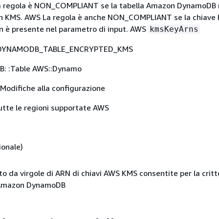
La regola è NON_COMPLIANT se la tabella Amazon DynamoDB 
on KMS. AWS La regola è anche NON_COMPLIANT se la chiave
n è presente nel parametro di input. AWS
kmsKeyArns
YNAMODB_TABLE_ENCRYPTED_KMS
DB: :Table AWS::Dynamo
Modifiche alla configurazione
tte le regioni supportate AWS
ionale)
o da virgole di ARN di chiavi AWS KMS consentite per la critt
e Amazon DynamoDB