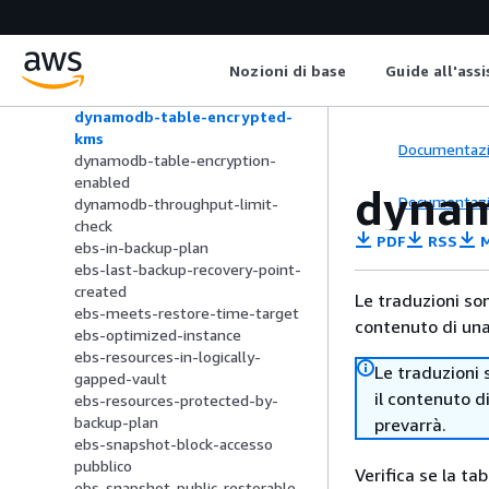
dynamodb-pitr-enabled
dynamodb-resources-protected-
by-backup-plan
Nozioni di base
Guide all'ass
dynamodb-table-deletion-
protection-enabled
dynamodb-table-encrypted-
kms
Documentaz
dynamodb-table-encryption-
enabled
dynam
Documentaz
dynamodb-throughput-limit-
check
PDF
RSS
M
ebs-in-backup-plan
ebs-last-backup-recovery-point-
created
Le traduzioni so
ebs-meets-restore-time-target
contenuto di una 
ebs-optimized-instance
ebs-resources-in-logically-
Le traduzioni 
gapped-vault
il contenuto d
ebs-resources-protected-by-
backup-plan
prevarrà.
ebs-snapshot-block-accesso
pubblico
Verifica se la 
ebs-snapshot-public-restorable-