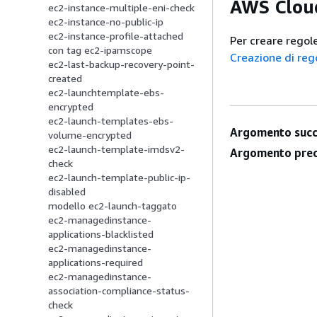
AWS Clou
ec2-instance-multiple-eni-check
ec2-instance-no-public-ip
ec2-instance-profile-attached
Per creare regol
con tag ec2-ipamscope
Creazione di re
ec2-last-backup-recovery-point-
created
ec2-launchtemplate-ebs-
encrypted
ec2-launch-templates-ebs-
Argomento succ
volume-encrypted
ec2-launch-template-imdsv2-
Argomento prec
check
ec2-launch-template-public-ip-
disabled
modello ec2-launch-taggato
ec2-managedinstance-
applications-blacklisted
ec2-managedinstance-
applications-required
ec2-managedinstance-
association-compliance-status-
check