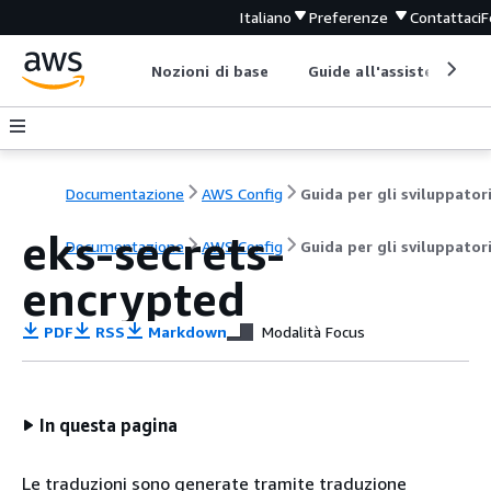
Italiano
Preferenze
Contattaci
F
Nozioni di base
Guide all'assistenza
Documentazione
AWS Config
Guida per gli sviluppator
eks-secrets-
Documentazione
AWS Config
Guida per gli sviluppator
encrypted
PDF
RSS
Markdown
Modalità Focus
In questa pagina
Le traduzioni sono generate tramite traduzione