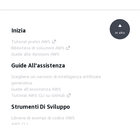
Inizia
in alto
Tutorial pratici AWS
Biblioteca di soluzioni AWS
Guide alle decisioni AWS
Guide All'assistenza
Scegliere un servizio di intelligenza artificiale
generativa
Guide all'assistenza AWS
Tutorial AWS CLI su GitHub
Strumenti Di Sviluppo
Libreria di esempi di codice AWS
AWS CLI
Centro builder AWS
Blog AWS sugli strumenti per sviluppatori