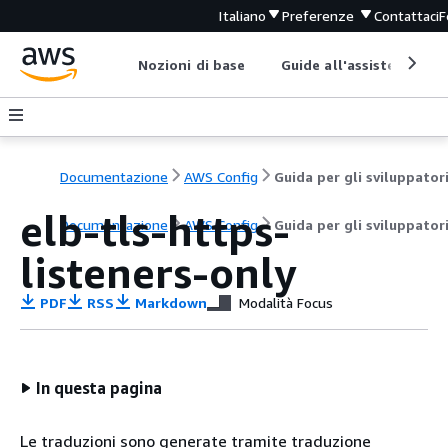
Italiano
Preferenze
Contattaci
F
Nozioni di base
Guide all'assistenza
Documentazione
AWS Config
Guida per gli sviluppator
elb-tls-https-
Documentazione
AWS Config
Guida per gli sviluppator
listeners-only
PDF
RSS
Markdown
Modalità Focus
In questa pagina
Le traduzioni sono generate tramite traduzione