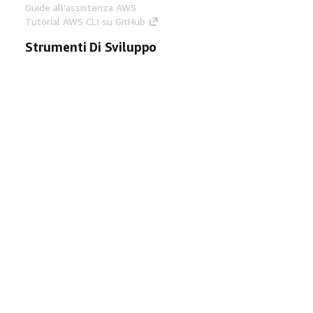
Guide all'assistenza AWS
Tutorial AWS CLI su GitHub
Strumenti Di Sviluppo
Libreria di esempi di codice AWS
AWS CLI
Centro builder AWS
Blog AWS sugli strumenti per sviluppatori
Link Utili
Scarica il server MCP di AWS Docs
Accedi alla Console AWS
Forum di AWS re:Post
Privacy
Condizioni del sito
Preferenze
cookie
© 2026, Amazon Web Services, Inc. o
società affiliate. Tutti i diritti riservati.
Italiano