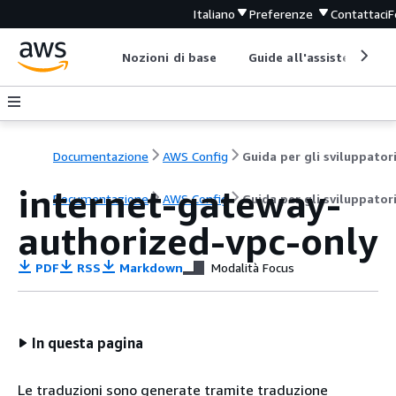
Italiano
Preferenze
Contattaci
F
Nozioni di base
Guide all'assistenza
Documentazione
AWS Config
Guida per gli sviluppator
internet-gateway-
Documentazione
AWS Config
Guida per gli sviluppator
authorized-vpc-only
PDF
RSS
Markdown
Modalità Focus
In questa pagina
Le traduzioni sono generate tramite traduzione