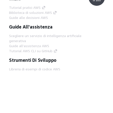
in alto
Tutorial pratici AWS
Biblioteca di soluzioni AWS
Guide alle decisioni AWS
Guide All'assistenza
Scegliere un servizio di intelligenza artificiale
generativa
Guide all'assistenza AWS
Tutorial AWS CLI su GitHub
Strumenti Di Sviluppo
Libreria di esempi di codice AWS
AWS CLI
Centro builder AWS
Blog AWS sugli strumenti per sviluppatori
Link Utili
Scarica il server MCP di AWS Docs
Accedi alla Console AWS
Forum di AWS re:Post