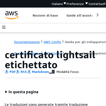
Italiano
Preferenze
Contattaci
F
Nozioni di base
Guide all'assistenza
Documentazione
AWS Config
Guida per gli sviluppator
certificato lightsail
Documentazione
AWS Config
Guida per gli sviluppator
etichettato
PDF
RSS
Markdown
Modalità Focus
In questa pagina
Le traduzioni sono generate tramite traduzione