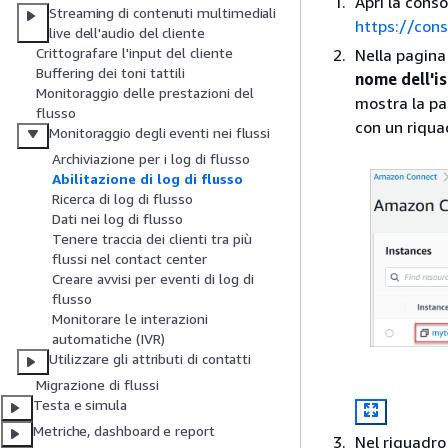
Apri la cons
Streaming di contenuti multimediali
https://con
live dell'audio del cliente
Crittografare l'input del cliente
Nella pagina 
Buffering dei toni tattili
nome dell'i
Monitoraggio delle prestazioni del
mostra la pa
flusso
con un riquad
Monitoraggio degli eventi nei flussi
Archiviazione per i log di flusso
Abilitazione di log di flusso
Ricerca di log di flusso
Dati nei log di flusso
Tenere traccia dei clienti tra più
flussi nel contact center
Creare avvisi per eventi di log di
flusso
Monitorare le interazioni
automatiche (IVR)
Utilizzare gli attributi di contatti
Migrazione di flussi
Testa e simula
Metriche, dashboard e report
Nel riquadro