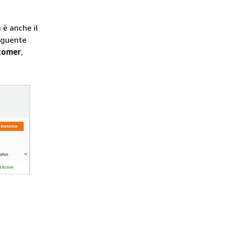
a è anche il
eguente
stomer
,