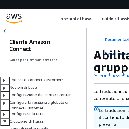
Nozioni di base
Guide all'ass
Documentaz
Cliente Amazon
Connect
Abilit
Documentaz
Guida per l'amministratore
grupp
PDF
RSS
M
Che cos'è Connect Customer?
Nozioni di base
Le traduzioni so
Configurazione del contact center
contenuto di una 
Configura la resilienza globale di
Connect Customer
Le traduzioni 
Configurare la rete
il contenuto d
Creazione di flussi
prevarrà.
Tasti di scelta rapida