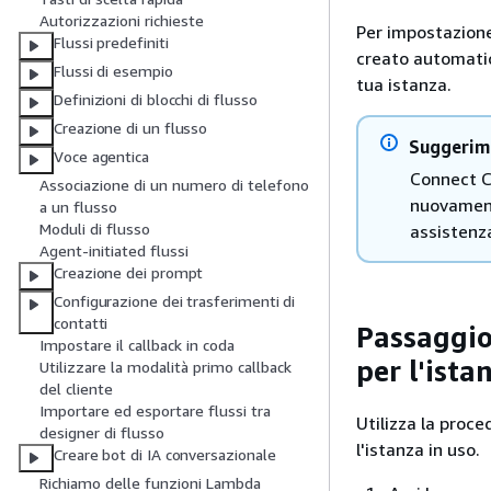
Autorizzazioni richieste
Per impostazione
Flussi predefiniti
creato automatic
Flussi di esempio
tua istanza.
Definizioni di blocchi di flusso
Creazione di un flusso
Suggerim
Voce agentica
Connect C
Associazione di un numero di telefono
nuovament
a un flusso
Moduli di flusso
assistenza
Agent-initiated flussi
Creazione dei prompt
Configurazione dei trasferimenti di
contatti
Passaggio 
Impostare il callback in coda
per l'ista
Utilizzare la modalità primo callback
del cliente
Importare ed esportare flussi tra
Utilizza la proce
designer di flusso
l'istanza in uso.
Creare bot di IA conversazionale
Richiamo delle funzioni Lambda