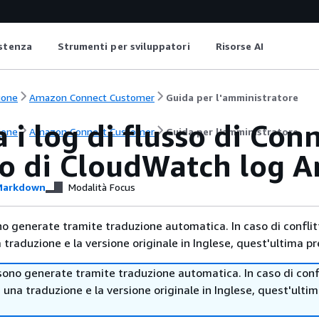
istenza
Strumenti per sviluppatori
Risorse AI
ione
Amazon Connect Customer
Guida per l'amministratore
a i log di flusso di Co
ione
Amazon Connect Customer
Guida per l'amministratore
o di CloudWatch log 
arkdown
Modalità Focus
no generate tramite traduzione automatica. In caso di conflitt
traduzione e la versione originale in Inglese, quest'ultima pr
sono generate tramite traduzione automatica. In caso di confl
i una traduzione e la versione originale in Inglese, quest'ulti