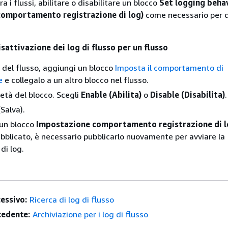
a i flussi, abilitare o disabilitare un blocco
Set logging beha
comportamento registrazione di log)
come necessario per q
sattivazione dei log di flusso per un flusso
 del flusso, aggiungi un blocco
Imposta il comportamento di
e
e collegalo a un altro blocco nel flusso.
ietà del blocco. Scegli
Enable (Abilita)
o
Disable (Disabilita)
.
Salva).
 un blocco
Impostazione comportamento registrazione di 
ubblicato, è necessario pubblicarlo nuovamente per avviare la
di log.
essivo:
Ricerca di log di flusso
edente:
Archiviazione per i log di flusso