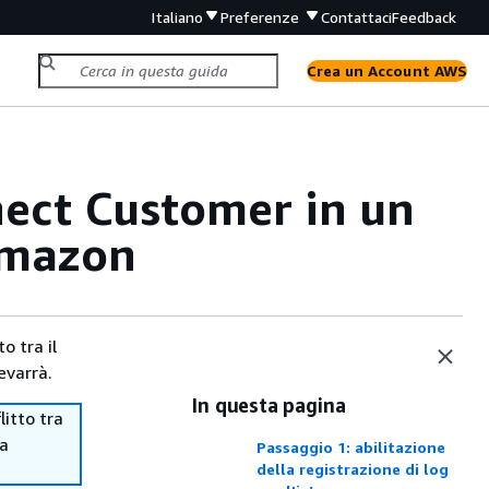
Italiano
Preferenze
Contattaci
Feedback
Crea un Account AWS
nnect Customer in un
Amazon
o tra il
evarrà.
In questa pagina
itto tra
ma
Passaggio 1: abilitazione
della registrazione di log