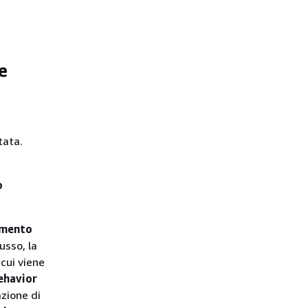
e
tata.
o
amento
usso, la
 cui viene
ehavior
azione di