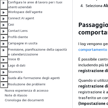
Configura le aree di lavoro per i tuoi
Seleziona
Ab
utenti aziendali
Workspace dell'agente
Connect AI agent
Passaggio
Casi
Contact Lens
comportam
Profili cliente
Campagne in uscita
I log vengono gen
comportamento d
Previsione, pianificazione della capacità
e calendarizzazione
È possibile contro
Voice ID
includendo più b
Lago di dati
registrazione di
Sicurezza
Guida alla formazione degli agenti
Quando si utiliz
Risoluzione dei problemi
registrazione di
Nuova esperienza di accesso
registrazione è a
Note di rilascio
trasferito un con
Cronologia dei documenti
(Impostazione 