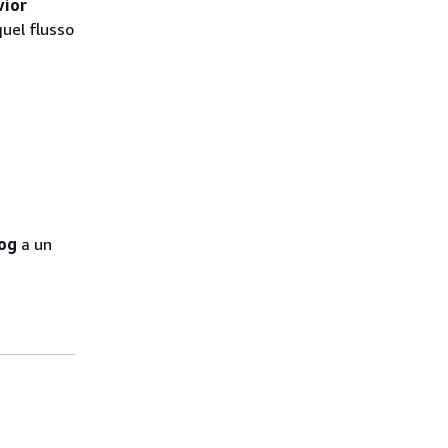
vior
uel flusso
log
a un