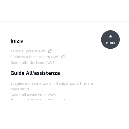
Inizia
in alto
Tutorial pratici AWS
Biblioteca di soluzioni AWS
Guide alle decisioni AWS
Guide All'assistenza
Scegliere un servizio di intelligenza artificiale
generativa
Guide all'assistenza AWS
Tutorial AWS CLI su GitHub
Strumenti Di Sviluppo
Libreria di esempi di codice AWS
AWS CLI