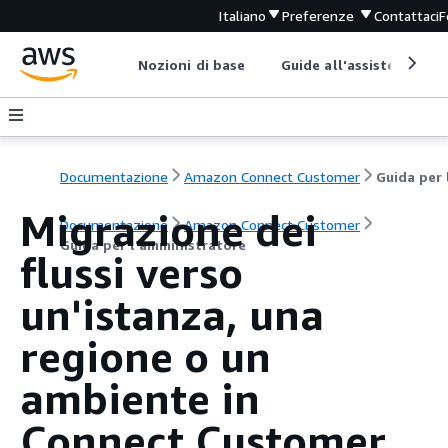
Italiano
Preferenze
Contattaci
F
Nozioni di base
Guide all'assistenza
Documentazione
Amazon Connect Customer
Migrazione dei
Documentazione
Amazon Connect Customer
Guida per l'amministratore
flussi verso
un'istanza, una
regione o un
ambiente in
Connect Customer