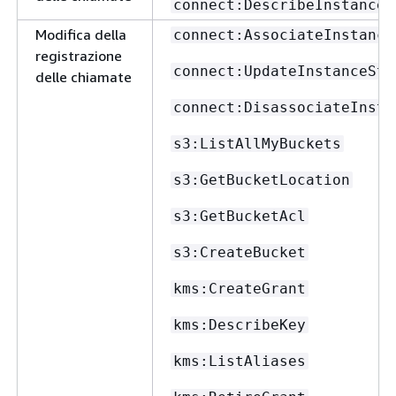
connect:DescribeInstanceS
Modifica della
connect:AssociateInstance
registrazione
connect:UpdateInstanceSto
delle chiamate
connect:DisassociateInsta
s3:ListAllMyBuckets
s3:GetBucketLocation
s3:GetBucketAcl
s3:CreateBucket
kms:CreateGrant
kms:DescribeKey
kms:ListAliases