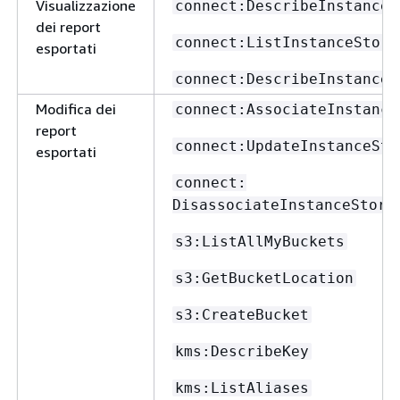
Visualizzazione
connect:DescribeInstance
dei report
connect:ListInstanceStora
esportati
connect:DescribeInstanceS
Modifica dei
connect:AssociateInstance
report
connect:UpdateInstanceSto
esportati
connect:
DisassociateInstanceStora
s3:ListAllMyBuckets
s3:GetBucketLocation
s3:CreateBucket
kms:DescribeKey
kms:ListAliases