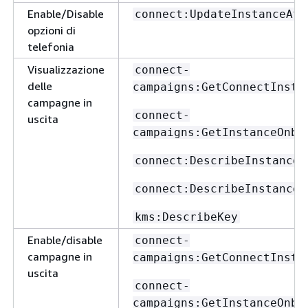
Enable/Disable
connect:UpdateInstanceAtt
opzioni di
telefonia
Visualizzazione
connect-
delle
campaigns:GetConnectInsta
campagne in
connect-
uscita
campaigns:GetInstanceOnbo
connect:DescribeInstance
connect:DescribeInstanceA
kms:DescribeKey
Enable/disable
connect-
campagne in
campaigns:GetConnectInsta
uscita
connect-
campaigns:GetInstanceOnbo