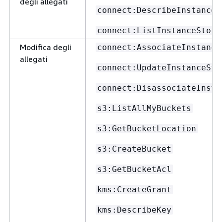
degli allegati
connect:DescribeInstanceS
connect:ListInstanceStora
Modifica degli
connect:AssociateInstance
allegati
connect:UpdateInstanceSto
connect:DisassociateInsta
s3:ListAllMyBuckets
s3:GetBucketLocation
s3:CreateBucket
s3:GetBucketAcl
kms:CreateGrant
kms:DescribeKey