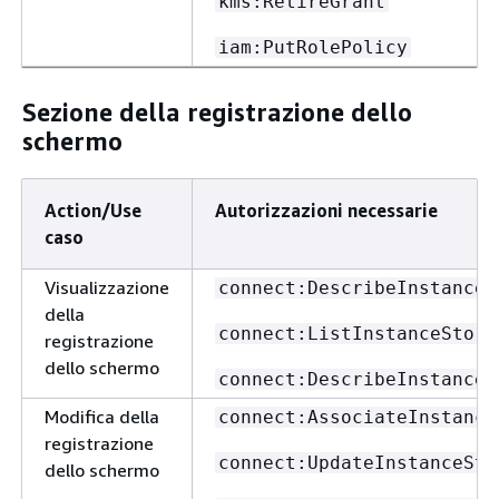
kms:RetireGrant
iam:PutRolePolicy
Sezione della registrazione dello
schermo
Action/Use
Autorizzazioni necessarie
caso
Visualizzazione
connect:DescribeInstance
della
connect:ListInstanceStora
registrazione
dello schermo
connect:DescribeInstanceS
Modifica della
connect:AssociateInstance
registrazione
connect:UpdateInstanceSto
dello schermo