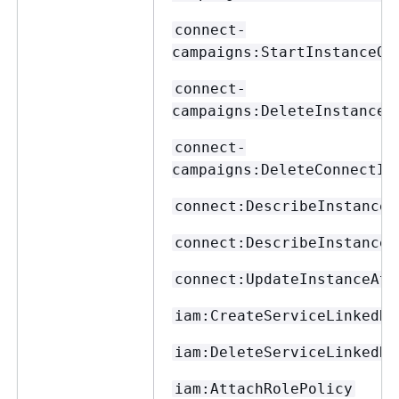
connect-
campaigns:StartInstanceOn
connect-
campaigns:DeleteInstanceO
connect-
campaigns:DeleteConnectIn
connect:DescribeInstance
connect:DescribeInstanceA
connect:UpdateInstanceAtt
iam:CreateServiceLinkedRo
iam:DeleteServiceLinkedRo
iam:AttachRolePolicy