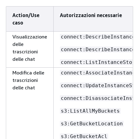
Action/Use
Autorizzazioni necessarie
caso
Visualizzazione
connect:DescribeInstance
delle
connect:DescribeInstanceS
trascrizioni
delle chat
connect:ListInstanceStora
Modifica delle
connect:AssociateInstance
trascrizioni
connect:UpdateInstanceSto
delle chat
connect:DisassociateInsta
s3:ListAllMyBuckets
s3:GetBucketLocation
s3:GetBucketAcl