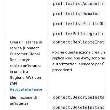
profile:ListAccountInte
profile:ListDomains
profile:ListProfileObje
profile:PutIntegration
Crea un'istanza di
connect:ReplicateInstan
replica (Connect
Poiché questa azione crea una n
Customer Global
replica Regione AWS, sono neces
Resiliency):
autorizzazioni elencate per
Crea
replica un'istanza
precedenti.
in un'altra
Regione AWS con
l'API
ReplicateInstance
Eliminazione di
connect:DescribeInstanc
un'istanza
connect:DeleteInstance