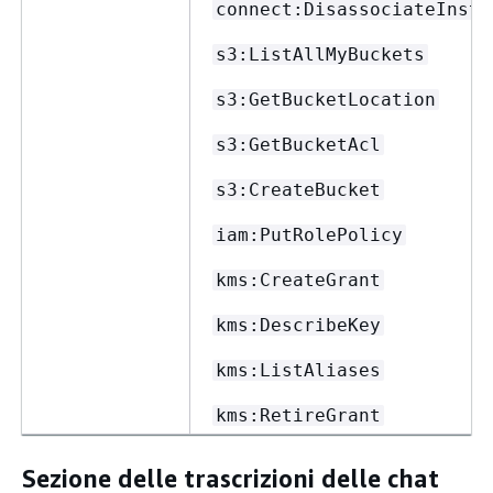
connect:DisassociateInsta
s3:ListAllMyBuckets
s3:GetBucketLocation
s3:GetBucketAcl
s3:CreateBucket
iam:PutRolePolicy
kms:CreateGrant
kms:DescribeKey
kms:ListAliases
kms:RetireGrant
Sezione delle trascrizioni delle chat