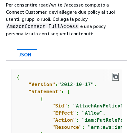
Per consentire read/write l'accesso completo a
Connect Customer, devi allegare due policy ai tuoi
utenti, gruppi o ruoli. Collega la policy
e una policy
AmazonConnect_FullAccess
personalizzata con i seguenti contenuti:
JSON
{
"Version"
:
"2012-10-17"
, 

"Statement"
: [ 

{
"Sid"
: 
"AttachAnyPolicyToAm
"Effect"
: 
"Allow"
, 

"Action"
: 
"iam:PutRolePolic
"Resource"
: 
"arn:aws:iam::*