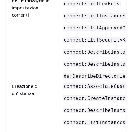
dell'istanza/delle
connect:ListLexBots
impostazioni
correnti
connect:ListInstanceSto
connect:ListApprovedOri
connect:ListSecurityKey
connect:DescribeInstanc
connect:DescribeInstanc
ds:DescribeDirectories
Creazione di
connect:AssociateCustom
un'istanza
connect:CreateInstance
connect:DescribeInstanc
connect:ListInstances