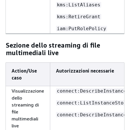
kms:ListAliases
kms:RetireGrant
iam:PutRolePolicy
Sezione dello streaming di file
multimediali live
Action/Use
Autorizzazioni necessarie
caso
Visualizzazione
connect:DescribeInstance
dello
connect:ListInstanceStora
streaming di
file
connect:DescribeInstanceS
multimediali
live