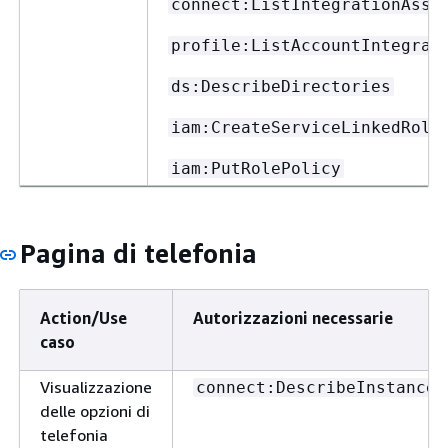
connect:ListIntegrationAsso
profile:ListAccountIntegrat
ds:DescribeDirectories
iam:CreateServiceLinkedRole
iam:PutRolePolicy
Pagina di telefonia
Action/Use
Autorizzazioni necessarie
caso
Visualizzazione
connect:DescribeInstance
delle opzioni di
telefonia