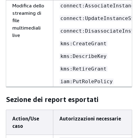
Modifica dello
connect:AssociateInstance
streaming di
connect:UpdateInstanceSto
file
multimediali
connect:DisassociateInsta
live
kms:CreateGrant
kms:DescribeKey
kms:RetireGrant
iam:PutRolePolicy
Sezione dei report esportati
Action/Use
Autorizzazioni necessarie
caso