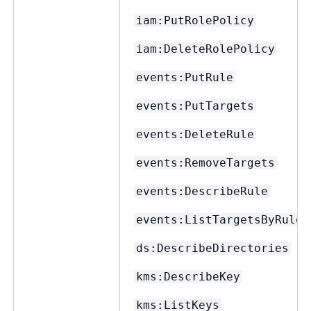
iam:PutRolePolicy
iam:DeleteRolePolicy
events:PutRule
events:PutTargets
events:DeleteRule
events:RemoveTargets
events:DescribeRule
events:ListTargetsByRule
ds:DescribeDirectories
kms:DescribeKey
kms:ListKeys