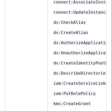
connect:AssociateInstan
connect:UpdateInstanceA
ds:CheckAlias
ds:CreateAlias
ds:AuthorizeApplication
ds:UnauthorizeApplicati
ds:CreateIdentityPoolDi
ds:DescribeDirectories
iam:CreateServiceLinked
iam:PutRolePolicy
kms:CreateGrant