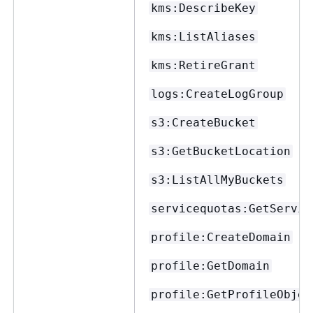
kms:DescribeKey
kms:ListAliases
kms:RetireGrant
logs:CreateLogGroup
s3:CreateBucket
s3:GetBucketLocation
s3:ListAllMyBuckets
servicequotas:GetServic
profile:CreateDomain
profile:GetDomain
profile:GetProfileObjec