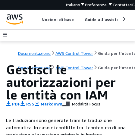
Italiano
Preferenze
Contattaci
F
Nozioni di base
Guide all'assistenza
Documentazione
AWS Control Tower
Guida per l’utent
Gestisci le
Documentazione
AWS Control Tower
Guida per l’utent
autorizzazioni per
le entità con IAM
PDF
RSS
Markdown
Modalità Focus
Le traduzioni sono generate tramite traduzione
automatica. In caso di conflitto tra il contenuto di una
traduzione e la versione originale in Inglese,