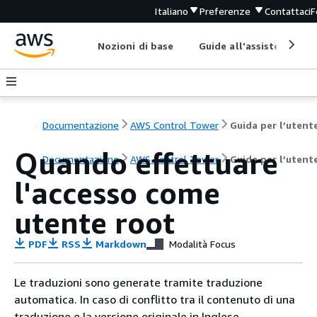
Italiano
Preferenze
Contattaci
F
Nozioni di base
Guide all'assistenza
Documentazione
AWS Control Tower
Guida per l’utent
Quando effettuare
Documentazione
AWS Control Tower
Guida per l’utent
l'accesso come
utente root
PDF
RSS
Markdown
Modalità Focus
Le traduzioni sono generate tramite traduzione
automatica. In caso di conflitto tra il contenuto di una
traduzione e la versione originale in Inglese,