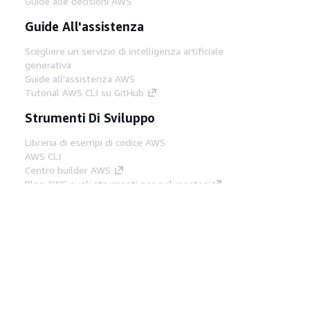
Guide alle decisioni AWS
Guide All'assistenza
Scegliere un servizio di intelligenza artificiale
generativa
Guide all'assistenza AWS
Tutorial AWS CLI su GitHub
Strumenti Di Sviluppo
Libreria di esempi di codice AWS
AWS CLI
Centro builder AWS
Blog AWS sugli strumenti per sviluppatori
Link Utili
Scarica il server MCP di AWS Docs
Accedi alla Console AWS
Forum di AWS re:Post
Privacy
Condizioni del sito
Preferenze