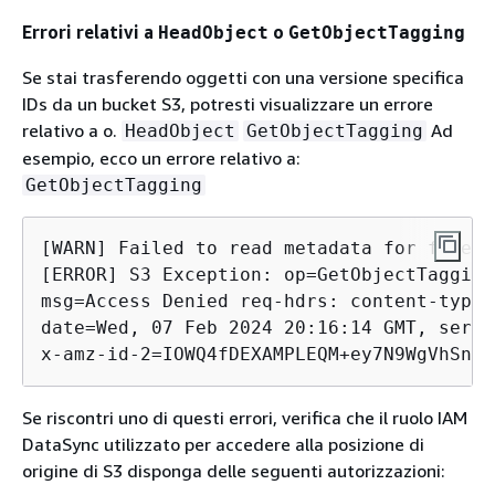
Errori relativi a
o
HeadObject
GetObjectTagging
Se stai trasferendo oggetti con una versione specifica
IDs da un bucket S3, potresti visualizzare un errore
relativo a o.
Ad
HeadObject
GetObjectTagging
esempio, ecco un errore relativo a:
GetObjectTagging
[WARN] Failed to read metadata for file 
/
[ERROR] S3 Exception: op=GetObjectTagging
msg=Access Denied req-hdrs: content-type=
date=Wed, 07 Feb 2024 20:16:14 GMT, serve
x-amz-id-2=IOWQ4fDEXAMPLEQM+ey7N9WgVhSnQ6
Se riscontri uno di questi errori, verifica che il ruolo IAM
DataSync utilizzato per accedere alla posizione di
origine di S3 disponga delle seguenti autorizzazioni: