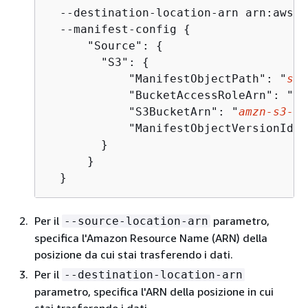
  --destination-location-arn arn:aws:d
  --manifest-config 
{
      "Source": 
{
        "S3": 
{
            "ManifestObjectPath": "
s3-
            "BucketAccessRoleArn": "
bu
            "S3BucketArn": "
amzn-s3-de
            "ManifestObjectVersionId":
        }

      }

  } 
Per il
parametro,
--source-location-arn
specifica l'Amazon Resource Name (ARN) della
posizione da cui stai trasferendo i dati.
Per il
--destination-location-arn
parametro, specifica l'ARN della posizione in cui
stai trasferendo i dati.