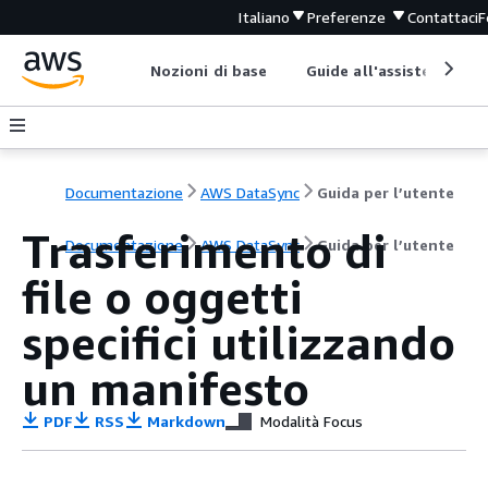
Italiano
Preferenze
Contattaci
F
Nozioni di base
Guide all'assistenza
Documentazione
AWS DataSync
Guida per l’utente
Trasferimento di
Documentazione
AWS DataSync
Guida per l’utente
file o oggetti
specifici utilizzando
un manifesto
PDF
RSS
Markdown
Modalità Focus