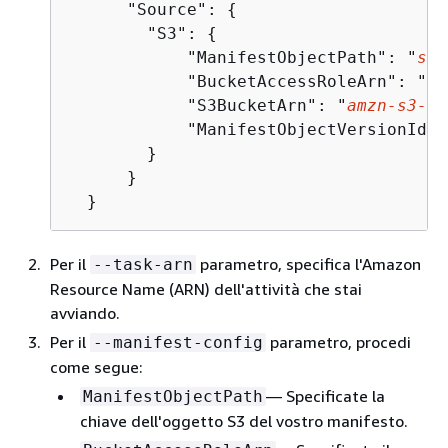
      "Source": 
{
        "S3": 
{
            "ManifestObjectPath": "
s3-
            "BucketAccessRoleArn": "
bu
            "S3BucketArn": "
amzn-s3-de
            "ManifestObjectVersionId":
        }

      }

  }
Per il
parametro, specifica l'Amazon
--task-arn
Resource Name (ARN) dell'attività che stai
avviando.
Per il
parametro, procedi
--manifest-config
come segue:
— Specificate la
ManifestObjectPath
chiave dell'oggetto S3 del vostro manifesto.