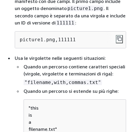
manifesto con due campi. Il primo campo include
un oggetto denominato
. Il
picture1.png
secondo campo è separato da una virgola e include
un ID di versione di
:
111111
picture1.png,111111
Usa le virgolette nelle seguenti situazioni:
Quando un percorso contiene caratteri speciali
(virgole, virgolette e terminazioni di riga):
"filename,with,commas.txt"
Quando un percorso si estende su più righe:
"this

is

a

filename.txt"