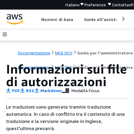
Italiano
Preferenze
Contattaci
F
Nozioni di base
Guide all'assistenza
Documentazione
NICE DCV
Guida per l'amministratore
Informazioni sui file
Documentazione
NICE DCV
Guida per l'amministratore
di autorizzazioni
PDF
RSS
Markdown
Modalità Focus
Le traduzioni sono generate tramite traduzione
automatica. In caso di conflitto tra il contenuto di una
traduzione e la versione originale in Inglese,
quest'ultima prevarrà.