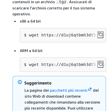
contenuti in un archivio
. Assicurati di
.tgz
scaricare l'archivio corretto per il tuo sistema
operativo.
x86 a 64 bit
$ 
wget https://d1uj6qtbmh3dt5.cloud
ARM a 64 bit
$ 
wget https://d1uj6qtbmh3dt5.cloud
Suggerimento
La pagina dei
pacchetti più recenti
del
sito Web di download contiene
collegamenti che rimandano alla versione
più recente disponibile. Puoi utilizzare