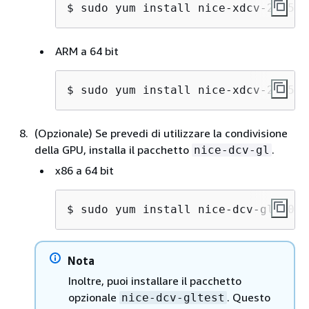
$ 
sudo yum install nice-xdcv-2025.0
ARM a 64 bit
$ 
sudo yum install nice-xdcv-2025.0
(Opzionale) Se prevedi di utilizzare la condivisione
della GPU, installa il pacchetto
.
nice-dcv-gl
x86 a 64 bit
$ 
sudo yum install nice-dcv-gl-2025
Nota
Inoltre, puoi installare il pacchetto
opzionale
. Questo
nice-dcv-gltest