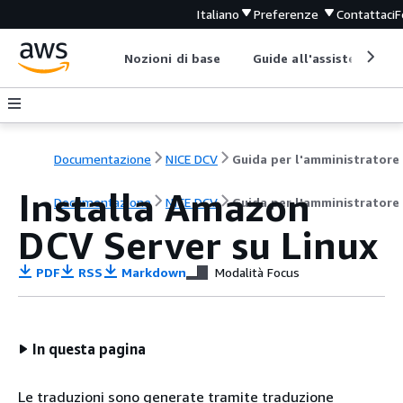
Italiano
Preferenze
Contattaci
F
Nozioni di base
Guide all'assistenza
Documentazione
NICE DCV
Guida per l'amministratore
Installa Amazon
Documentazione
NICE DCV
Guida per l'amministratore
DCV Server su Linux
PDF
RSS
Markdown
Modalità Focus
In questa pagina
Le traduzioni sono generate tramite traduzione