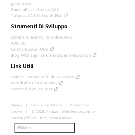
generativa
Guide all'assistenza AWS
Tutorial AWS CLI su GitHub
Strumenti Di Sviluppo
Libreria di esempi di codice AWS
AWS CLI
Centro builder AWS
Blog AWS sugli strumenti per sviluppatori
Link Utili
Scarica il server MCP di AWS Docs
Accedi alla Console AWS
Forum di AWS re:Post
Privacy
Condizioni del sito
Preferenze
cookie
© 2026, Amazon Web Services, Inc. o
società affiliate. Tutti i diritti riservati.
Italiano