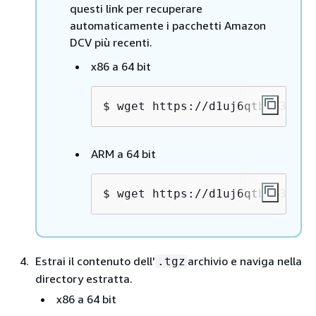
questi link per recuperare
automaticamente i pacchetti Amazon
DCV più recenti.
x86 a 64 bit
$ 
wget https://d1uj6qtbmh3dt5.
ARM a 64 bit
$ 
wget https://d1uj6qtbmh3dt5.
Estrai il contenuto dell'
archivio e naviga nella
.tgz
directory estratta.
x86 a 64 bit