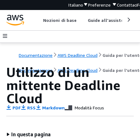
Italiano
Preferenze
Contattaci
F
Nozioni di base
Guide all'assistenza
Documentazione
AWS Deadline Cloud
Guida per l’utent
Utilizzo di un
Documentazione
AWS Deadline Cloud
Guida per l’utent
mittente Deadline
Cloud
PDF
RSS
Markdown
Modalità Focus
In questa pagina