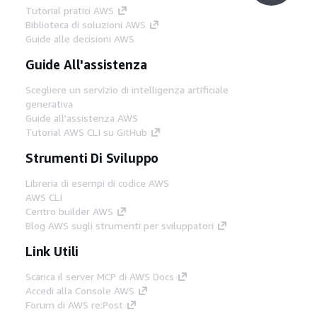
Tutorial pratici AWS
Biblioteca di soluzioni AWS
Guide alle decisioni AWS
Guide All'assistenza
Scegliere un servizio di intelligenza artificiale
generativa
Guide all'assistenza AWS
Tutorial AWS CLI su GitHub
Strumenti Di Sviluppo
Libreria di esempi di codice AWS
AWS CLI
Centro builder AWS
Blog AWS sugli strumenti per sviluppatori
Link Utili
Scarica il server MCP di AWS Docs
Accedi alla Console AWS
Forum di AWS re:Post