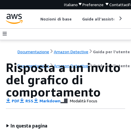
Italiano
Preferenze
Contattaci
F
Nozioni di base
Guide all'assistenza
Documentazione
Amazon Detective
Guida per l’utente
Risposta a un invito
Documentazione
Amazon Detective
Guida per l’utente
del grafico di
comportamento
PDF
RSS
Markdown
Modalità Focus
In questa pagina