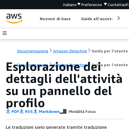
Italiano
Preferenze
Contattaci
F
Nozioni di base
Guide all'assistenza
Documentazione
Amazon Detective
Guida per l’utente
Esplorazione dei
Documentazione
Amazon Detective
Guida per l’utente
dettagli dell'attività
su un pannello del
profilo
PDF
RSS
Markdown
Modalità Focus
Le traduzioni sono generate tramite traduzione