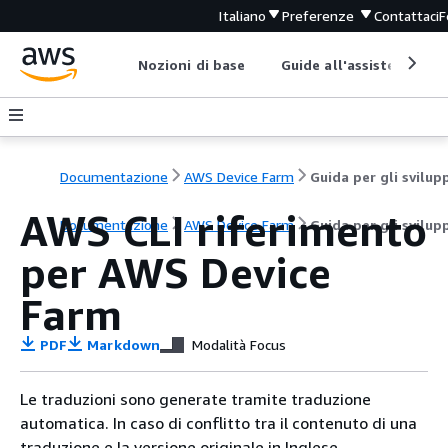
Italiano
Preferenze
Contattaci
F
Nozioni di base
Guide all'assistenza
Documentazione
AWS Device Farm
AWS CLI riferimento
Documentazione
AWS Device Farm
Guida per gli svilup
per AWS Device
Farm
PDF
Markdown
Modalità Focus
Le traduzioni sono generate tramite traduzione
automatica. In caso di conflitto tra il contenuto di una
traduzione e la versione originale in Inglese,