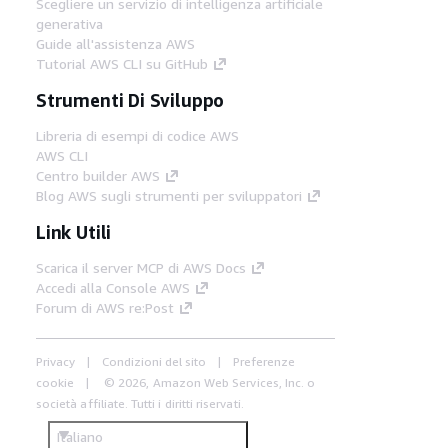
Scegliere un servizio di intelligenza artificiale
generativa
Guide all'assistenza AWS
Tutorial AWS CLI su GitHub
Strumenti Di Sviluppo
Libreria di esempi di codice AWS
AWS CLI
Centro builder AWS
Blog AWS sugli strumenti per sviluppatori
Link Utili
Scarica il server MCP di AWS Docs
Accedi alla Console AWS
Forum di AWS re:Post
Privacy
Condizioni del sito
Preferenze
cookie
© 2026, Amazon Web Services, Inc. o
società affiliate. Tutti i diritti riservati.
Italiano