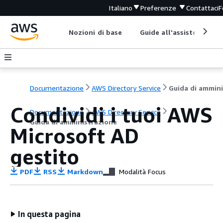
Italiano
Preferenze
Contattaci
F
Nozioni di base
Guide all'assistenza
Documentazione
AWS Directory Service
Condividi i tuoi AWS
Documentazione
AWS Directory Service
Guida di amministrazione
Microsoft AD
gestito
PDF
RSS
Markdown
Modalità Focus
In questa pagina