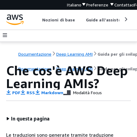
Italiano
Preferenze
Contattaci
F
Nozioni di base
Guide all'assistenza
Documentazione
Deep Learning AMI
Che cos'è AWS Deep
Documentazione
Deep Learning AMI
Guida per gli svilu
Learning AMIs?
PDF
RSS
Markdown
Modalità Focus
In questa pagina
Le traduzioni sono generate tramite traduzione