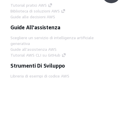
Tutorial pratici AWS
Biblioteca di soluzioni AWS
Guide alle decisioni AWS
Guide All'assistenza
Scegliere un servizio di intelligenza artificiale
generativa
Guide all'assistenza AWS
Tutorial AWS CLI su GitHub
Strumenti Di Sviluppo
Libreria di esempi di codice AWS
AWS CLI
Centro builder AWS
Blog AWS sugli strumenti per sviluppatori
Link Utili
Scarica il server MCP di AWS Docs
Accedi alla Console AWS
Forum di AWS re:Post