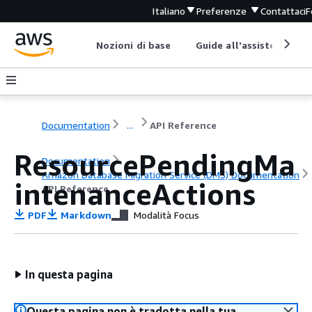
Italiano
Preferenze
Contattaci
F
Nozioni di base
Guide all'assistenza
Documentation
...
API Reference
ResourcePendingMa
Documentation
Amazon Database Migration Service (DMS) Documentation
intenanceActions
API Reference
PDF
Markdown
Modalità Focus
In questa pagina
Questa pagina non è tradotta nella tua