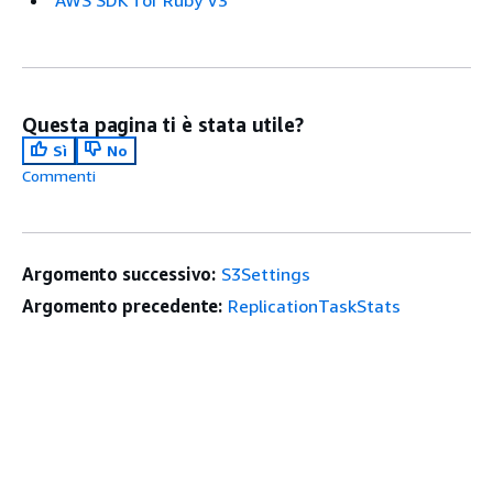
AWS SDK for Ruby V3
Questa pagina ti è stata utile?
Sì
No
Commenti
Argomento successivo:
S3Settings
Argomento precedente:
ReplicationTaskStats