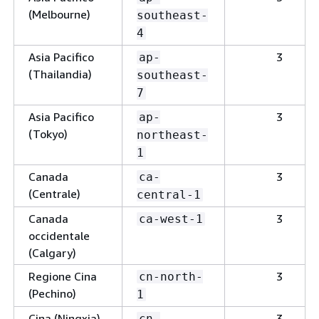
(Melbourne)
southeast-
4
Asia Pacifico
3
ap-
(Thailandia)
southeast-
7
Asia Pacifico
3
ap-
(Tokyo)
northeast-
1
Canada
3
ca-
(Centrale)
central-1
Canada
3
ca-west-1
occidentale
(Calgary)
Regione Cina
3
cn-north-
(Pechino)
1
Cina (Ningxia)
3
cn-