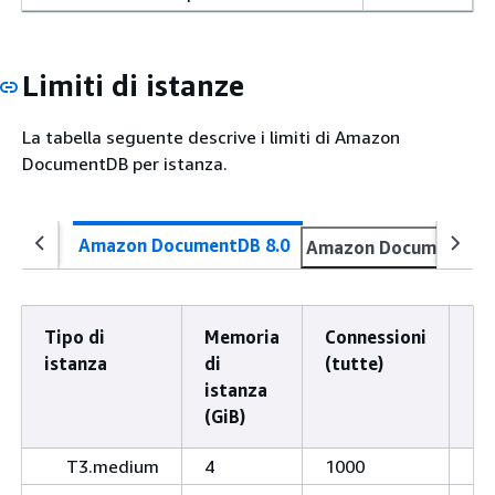
Limiti di istanze
La tabella seguente descrive i limiti di Amazon
DocumentDB per istanza.
Amazon DocumentDB 8.0
Amazon DocumentDB 
Tipo di
Memoria
Connessioni
Li
istanza
di
(tutte)
de
istanza
cu
(GiB)
T3.medium
4
1000
30