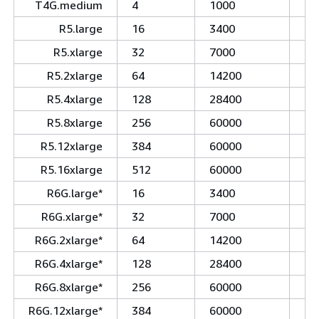
T4G.medium
4
1000
30
R5.large
16
3400
45
R5.xlarge
32
7000
45
R5.2xlarge
64
14200
45
R5.4xlarge
128
28400
76
R5.8xlarge
256
60000
15
R5.12xlarge
384
60000
22
R5.16xlarge
512
60000
30
R6G.large*
16
3400
45
R6G.xlarge*
32
7000
45
R6G.2xlarge*
64
14200
45
R6G.4xlarge*
128
28400
76
R6G.8xlarge*
256
60000
15
R6G.12xlarge*
384
60000
22