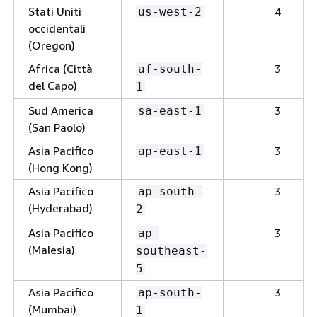
Stati Uniti
4
us-west-2
occidentali
(Oregon)
Africa (Città
3
af-south-
del Capo)
1
Sud America
3
sa-east-1
(San Paolo)
Asia Pacifico
3
ap-east-1
(Hong Kong)
Asia Pacifico
3
ap-south-
(Hyderabad)
2
Asia Pacifico
3
ap-
(Malesia)
southeast-
5
Asia Pacifico
3
ap-south-
(Mumbai)
1