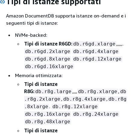
Tipi di istanze supportati
Amazon DocumentDB supporta istanze on-demand e i
seguenti tipi di istanze:
NVMe-backed:
Tipi di istanze R6GD:
,,,,,.
db.r6gd.xlarge
db.r6gd.2xlarge
db.r6gd.4xlarge
db.r6gd.8xlarge
db.r6gd.12xlarge
db.r6gd.16xlarge
Memoria ottimizzata:
Tipi di istanze
R8G:
,,,,
,
db.r8g.large
db.r8g.xlarge
db
,
,
.r8g.2xlarge
db.r8g.4xlarge
db.r8g
.
.8xlarge
db.r8g.12xlarge
db.r8g.16xlarge
db.r8g.24xlarge
db.r8g.48xlarge
Tipi di istanze