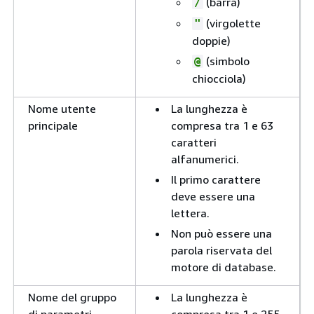
(barra)
/
(virgolette
"
doppie)
(simbolo
@
chiocciola)
Nome utente
La lunghezza è
principale
compresa tra 1 e 63
caratteri
alfanumerici.
Il primo carattere
deve essere una
lettera.
Non può essere una
parola riservata del
motore di database.
Nome del gruppo
La lunghezza è
di parametri
compresa tra 1 e 255