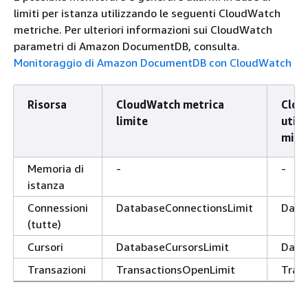
limiti per istanza utilizzando le seguenti CloudWatch
metriche. Per ulteriori informazioni sui CloudWatch
parametri di Amazon DocumentDB, consulta.
Monitoraggio di Amazon DocumentDB con CloudWatch
Risorsa
CloudWatch metrica
Clou
limite
util
minu
Memoria di
-
-
istanza
Connessioni
DatabaseConnectionsLimit
Data
(tutte)
Cursori
DatabaseCursorsLimit
Data
Transazioni
TransactionsOpenLimit
Tran