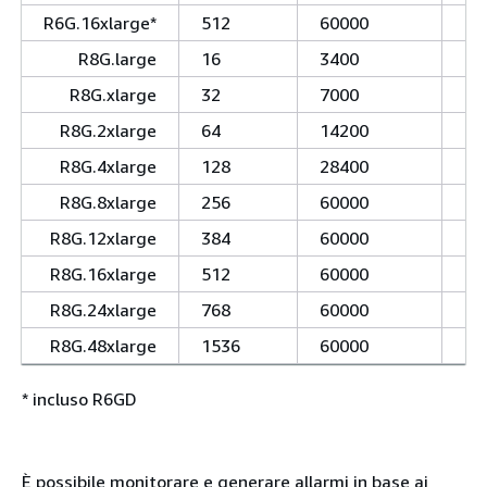
R6G.16xlarge*
512
60000
30
R8G.large
16
3400
45
R8G.xlarge
32
7000
45
R8G.2xlarge
64
14200
45
R8G.4xlarge
128
28400
76
R8G.8xlarge
256
60000
15
R8G.12xlarge
384
60000
22
R8G.16xlarge
512
60000
30
R8G.24xlarge
768
60000
45
R8G.48xlarge
1536
60000
91
* incluso R6GD
È possibile monitorare e generare allarmi in base ai