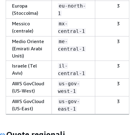
Europa
3
eu-north-
(Stoccolma)
1
Messico
3
mx-
(centrale)
central-1
Medio Oriente
3
me-
(Emirati Arabi
central-1
Uniti)
Israele (Tel
3
il-
Aviv)
central-1
AWS GovCloud
3
us-gov-
(US-West)
west-1
AWS GovCloud
3
us-gov-
(US-East)
east-1
Quote regionali