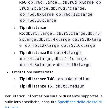
R6G:
,,,,
,
db.r6g.large
db.r6g.xlarge
db
,
.
.r6g.2xlarge
db.r6g.4xlarge
db.r6g.8xlarge
db.r6g.12xlarge
db.r6g.16xlarge
Tipi di istanze
R5:
,,,
,
db.r5.large
db.r5.xlarge
db.r5.
,
,
2xlarge
db.r5.4xlarge
db.r5.8xlarg
.
e
db.r5.12xlarge
db.r5.16xlarge
Tipi di istanza R4:
,
db.r4.large
,
,
db.r4.2xlarge
db.r4.4xlarge
e
.
db.r4.8xlarge
db.r4.16xlarge
Prestazioni ininterrotte:
Tipi di istanze T4G
:.
db.t4g.medium
Tipi di istanze T3
:.
db.t3.medium
Per ulteriori informazioni sui tipi di istanze supportati e
sulle loro specifiche, consulta
Specifiche della classe di
istanza
.