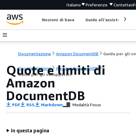
Italiano
Preferenze
Contattaci
F
Nozioni di base
Guide all'assistenza
Documentazione
Amazon DocumentDB
Quote e limiti di
Documentazione
Amazon DocumentDB
Guida per gli sviluppatori
Amazon
DocumentDB
PDF
RSS
Markdown
Modalità Focus
In questa pagina