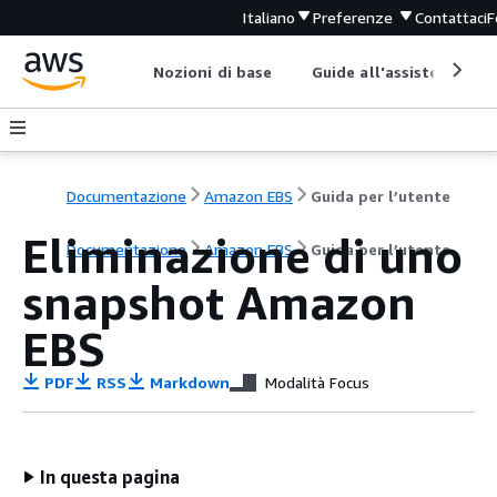
Italiano
Preferenze
Contattaci
F
Nozioni di base
Guide all'assistenza
Documentazione
Amazon EBS
Guida per l’utente
Eliminazione di uno
Documentazione
Amazon EBS
Guida per l’utente
snapshot Amazon
EBS
PDF
RSS
Markdown
Modalità Focus
In questa pagina