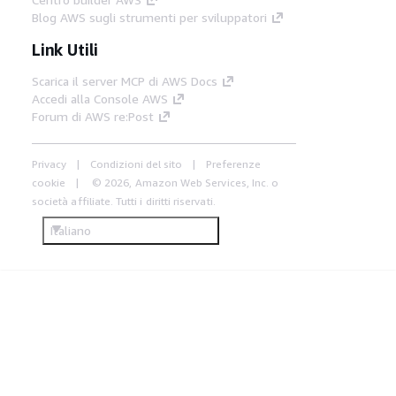
Blog AWS sugli strumenti per sviluppatori
Link Utili
Scarica il server MCP di AWS Docs
Accedi alla Console AWS
Forum di AWS re:Post
Privacy
Condizioni del sito
Preferenze
cookie
© 2026, Amazon Web Services, Inc. o
società affiliate. Tutti i diritti riservati.
Italiano