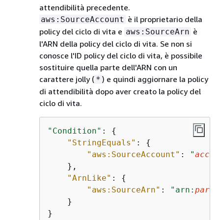
attendibilità precedente.
è il proprietario della
aws:SourceAccount
policy del ciclo di vita e
è
aws:SourceArn
l'ARN della policy del ciclo di vita. Se non si
conosce l'ID policy del ciclo di vita, è possibile
sostituire quella parte dell'ARN con un
carattere jolly (
) e quindi aggiornare la policy
*
di attendibilità dopo aver creato la policy del
ciclo di vita.
"Condition"
: 
{
"StringEquals"
: 
{
"aws:SourceAccount"
: 
"
accou
    },

"ArnLike"
: 
{
"aws:SourceArn"
: 
"arn:
parti
    }

}