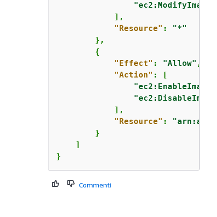
"ec2:ModifyImageA
            ],

"Resource"
: 
"*"
        },

{
"Effect"
: 
"Allow"
,

"Action"
: [

"ec2:EnableImageD
"ec2:DisableImage
            ],

"Resource"
: 
"arn:aws:
        }

    ]

}
Commenti