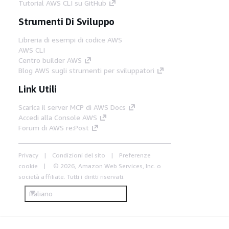
Tutorial AWS CLI su GitHub
Strumenti Di Sviluppo
Libreria di esempi di codice AWS
AWS CLI
Centro builder AWS
Blog AWS sugli strumenti per sviluppatori
Link Utili
Scarica il server MCP di AWS Docs
Accedi alla Console AWS
Forum di AWS re:Post
Privacy
Condizioni del sito
Preferenze
cookie
© 2026, Amazon Web Services, Inc. o
società affiliate. Tutti i diritti riservati.
Italiano