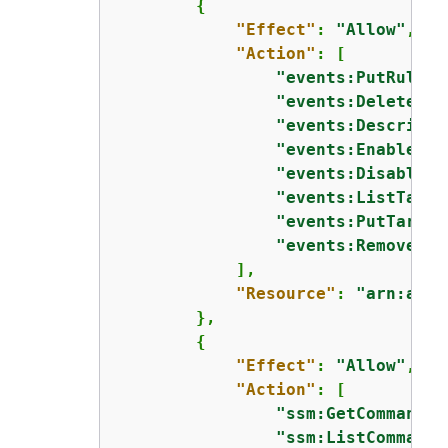
{
"Effect"
: 
"Allow"
,

"Action"
: [

"events:PutRule"
,

"events:DeleteRul
"events:DescribeR
"events:EnableRul
"events:DisableRu
"events:ListTarge
"events:PutTarget
"events:RemoveTar
            ],

"Resource"
: 
"arn:aws:
        },

{
"Effect"
: 
"Allow"
,

"Action"
: [

"ssm:GetCommandIn
"ssm:ListCommands