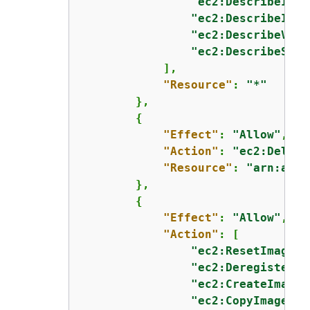
"ec2:DescribeInst
"ec2:DescribeImag
"ec2:DescribeVolu
"ec2:DescribeSnap
            ],

"Resource"
: 
"*"
        },

{
"Effect"
: 
"Allow"
,

"Action"
: 
"ec2:Delete
"Resource"
: 
"arn:aws:
        },

{
"Effect"
: 
"Allow"
,

"Action"
: [

"ec2:ResetImageAt
"ec2:DeregisterIm
"ec2:CreateImage"
"ec2:CopyImage"
,
