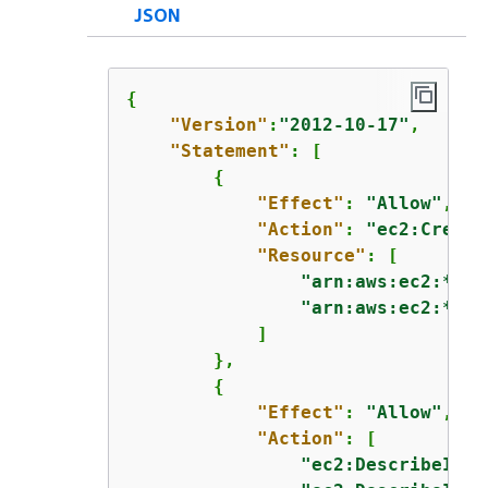
JSON
{
"Version"
:
"2012-10-17"
,

"Statement"
: [

{
"Effect"
: 
"Allow"
,

"Action"
: 
"ec2:Create
"Resource"
: [

"arn:aws:ec2:*::s
"arn:aws:ec2:*::i
            ]

        },

{
"Effect"
: 
"Allow"
,

"Action"
: [

"ec2:DescribeImag