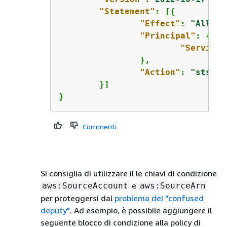
"Statement"
: [
{
"Effect"
: 
"Allow"
"Principal"
: 
{
"Service"
		},

"Action"
: 
"sts:As
	}]

}
Commenti
Si consiglia di utilizzare il le chiavi di condizione
e
aws:SourceAccount
aws:SourceArn
per proteggersi dal
problema del "confused
deputy"
. Ad esempio, è possibile aggiungere il
seguente blocco di condizione alla policy di