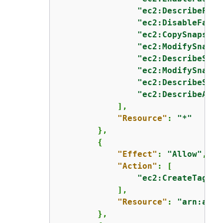
"ec2:DescribeFast
"ec2:DisableFastS
"ec2:CopySnapshot
"ec2:ModifySnapsh
"ec2:DescribeSnap
"ec2:ModifySnapsh
"ec2:DescribeSnap
"ec2:DescribeAvai
            ],

"Resource"
: 
"*"
        },

{
"Effect"
: 
"Allow"
,

"Action"
: [

"ec2:CreateTags"
            ],

"Resource"
: 
"arn:aws:
        },
