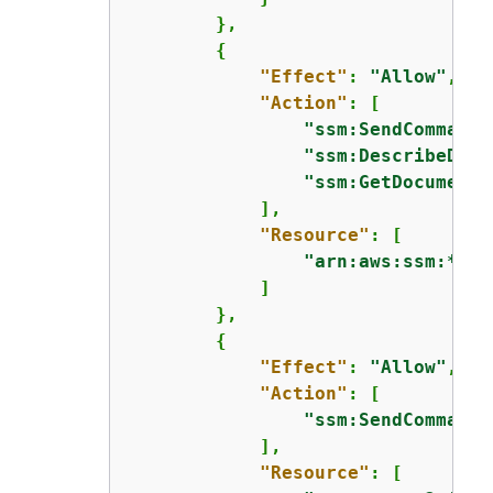
        },

{
"Effect"
: 
"Allow"
,

"Action"
: [

"ssm:SendCommand"
"ssm:DescribeDocu
"ssm:GetDocument"
            ],

"Resource"
: [

"arn:aws:ssm:*::d
            ]

        },

{
"Effect"
: 
"Allow"
,

"Action"
: [

"ssm:SendCommand"
            ],

"Resource"
: [
