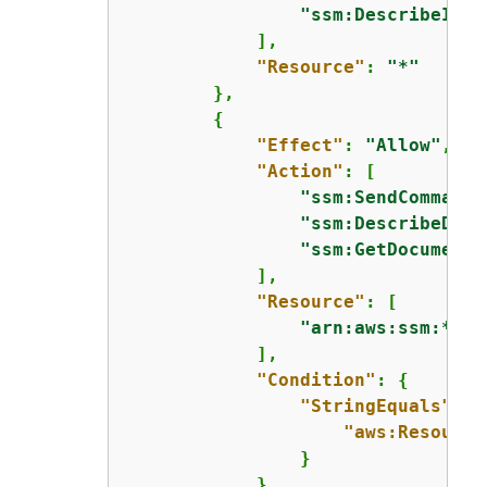
"ssm:DescribeInst
            ],

"Resource"
: 
"*"
        },

{
"Effect"
: 
"Allow"
,

"Action"
: [

"ssm:SendCommand"
"ssm:DescribeDocu
"ssm:GetDocument"
            ],

"Resource"
: [

"arn:aws:ssm:*:*:
            ],

"Condition"
: 
{
"StringEquals"
: 
{
"aws:Resource
                }

            }
