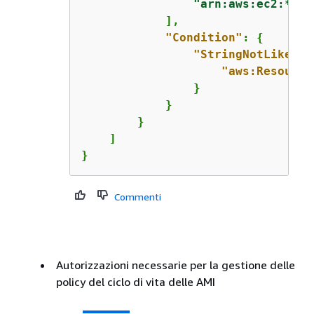
"arn:aws:ec2:*:*:
            ],

"Condition"
: 
{
"StringNotLike"
: 
"aws:Resource
                }

            }

        }

    ]

}
Commenti
Autorizzazioni necessarie per la gestione delle
policy del ciclo di vita delle AMI