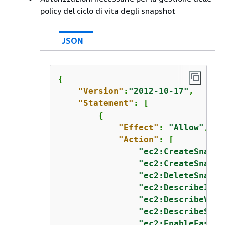
policy del ciclo di vita degli snapshot
JSON
{
"Version"
:
"2012-10-17"
,

"Statement"
: [

{
"Effect"
: 
"Allow"
,

"Action"
: [

"ec2:CreateSnapsh
"ec2:CreateSnapsh
"ec2:DeleteSnapsh
"ec2:DescribeInst
"ec2:DescribeVolu
"ec2:DescribeSnap
"ec2:EnableFastSn