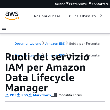
Italiano
Preferenze
Contattaci
F
Nozioni di base
Guide all'assistenza
Documentazione
Amazon EBS
Guida per l’utente
Ruoli del servizio
Documentazione
Amazon EBS
Guida per l’utente
IAM per Amazon
Data Lifecycle
Manager
PDF
RSS
Markdown
Modalità Focus