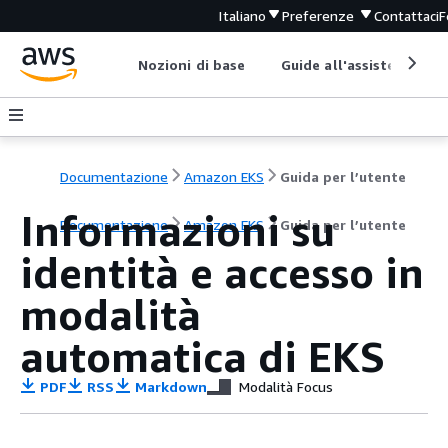
Italiano
Preferenze
Contattaci
F
Nozioni di base
Guide all'assistenza
Documentazione
Amazon EKS
Guida per l’utente
Informazioni su
Documentazione
Amazon EKS
Guida per l’utente
identità e accesso in
modalità
automatica di EKS
PDF
RSS
Markdown
Modalità Focus