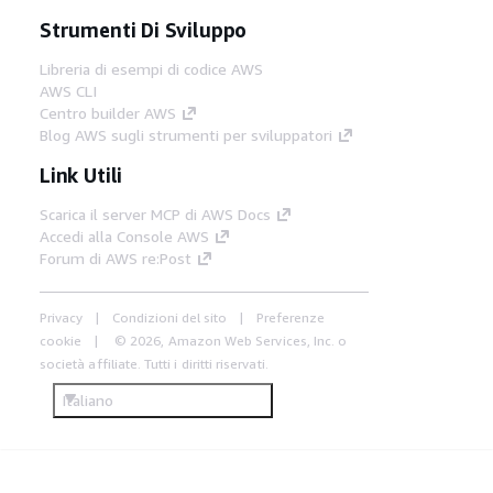
Strumenti Di Sviluppo
Libreria di esempi di codice AWS
AWS CLI
Centro builder AWS
Blog AWS sugli strumenti per sviluppatori
Link Utili
Scarica il server MCP di AWS Docs
Accedi alla Console AWS
Forum di AWS re:Post
Privacy
Condizioni del sito
Preferenze
cookie
© 2026, Amazon Web Services, Inc. o
società affiliate. Tutti i diritti riservati.
Italiano