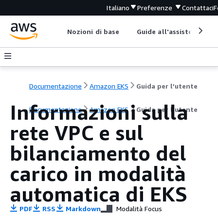
Italiano
Preferenze
Contattaci
F
Nozioni di base
Guide all'assistenza
Documentazione
Amazon EKS
Guida per l’utente
Informazioni sulla
Documentazione
Amazon EKS
Guida per l’utente
rete VPC e sul
bilanciamento del
carico in modalità
automatica di EKS
PDF
RSS
Markdown
Modalità Focus