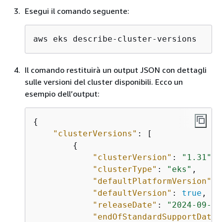
Esegui il comando seguente:
aws eks describe-cluster-versions
Il comando restituirà un output JSON con dettagli
sulle versioni del cluster disponibili. Ecco un
esempio dell’output:
{
"clusterVersions"
: [

{
"clusterVersion"
: 
"1.31"
,

"clusterType"
: 
"eks"
,

"defaultPlatformVersion"
: 
"defaultVersion"
: 
true
,

"releaseDate"
: 
"2024-09-25
"endOfStandardSupportDate"