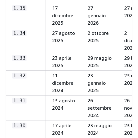
17
27
27 ma
1.35
dicembre
gennaio
2027
2025
2026
27 agosto
2 ottobre
2
1.34
2025
2025
dicem
2026
23 aprile
29 maggio
29 lug
1.33
2025
2025
2026
11
23
23 ma
1.32
dicembre
gennaio
2026
2024
2025
13 agosto
26
26
1.31
2024
settembre
nove
2024
2025
17 aprile
23 maggio
23 lug
1.30
2024
2024
2025