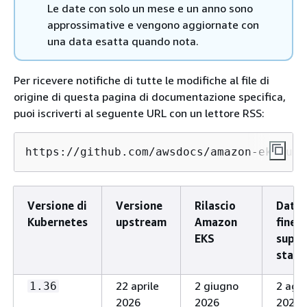
Le date con solo un mese e un anno sono
approssimative e vengono aggiornate con
una data esatta quando nota.
Per ricevere notifiche di tutte le modifiche al file di
origine di questa pagina di documentazione specifica,
puoi iscriverti al seguente URL con un lettore RSS:
https://github.com/awsdocs/amazon-eks-use
Versione di
Versione
Rilascio
Data 
Kubernetes
upstream
Amazon
fine d
EKS
supp
stand
22 aprile
2 giugno
2 ago
1.36
2026
2026
2027