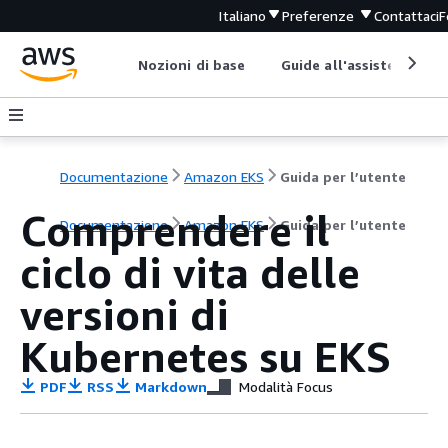
Italiano
Preferenze
Contattaci
F
Nozioni di base
Guide all'assistenza
Documentazione
Amazon EKS
Guida per l’utente
Comprendere il
Documentazione
Amazon EKS
Guida per l’utente
ciclo di vita delle
versioni di
Kubernetes su EKS
PDF
RSS
Markdown
Modalità Focus