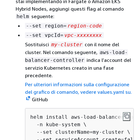
stai implementando in Fargate o Amazon EKS
Hybrid Nodes, aggiungi questi flag al comando
seguente:
helm
--set region=
region-code
--set vpcId=
vpc-xxxxxxxx
Sostituisci
con il nome del
my-cluster
cluster. Nel comando seguente,
aws-load-
indica l’account del
balancer-controller
servizio Kubernetes creato in una fase
precedente.
Per ulteriori informazioni sulla configurazione
del grafico di comando, vedere values.yaml su.
GitHub
helm install aws-load-balancer-cont
  -n kube-system \

  --set clusterName=my-cluster \

  --set serviceAccount.create=false 