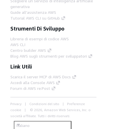
Scegliere un servizio di intelligenza artificiale
generativa
Guide all'assistenza AWS
Tutorial AWS CLI su GitHub
Strumenti Di Sviluppo
Libreria di esempi di codice AWS
AWS CLI
Centro builder AWS
Blog AWS sugli strumenti per sviluppatori
Link Utili
Scarica il server MCP di AWS Docs
Accedi alla Console AWS
Forum di AWS re:Post
Privacy
Condizioni del sito
Preferenze
cookie
© 2026, Amazon Web Services, Inc. o
società affiliate. Tutti i diritti riservati.
Italiano