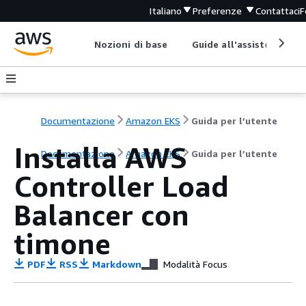
Italiano
Preferenze
Contattaci
F
Nozioni di base
Guide all'assistenza
Documentazione
Amazon EKS
Guida per l’utente
Installa AWS
Documentazione
Amazon EKS
Guida per l’utente
Controller Load
Balancer con
timone
PDF
RSS
Markdown
Modalità Focus