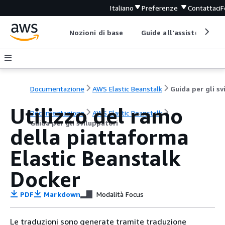
Italiano
Preferenze
Contattaci
F
Nozioni di base
Guide all'assistenza
Documentazione
AWS Elastic Beanstalk
Utilizzo del ramo
Documentazione
AWS Elastic Beanstalk
Guida per gli sviluppatori
della piattaforma
Elastic Beanstalk
Docker
PDF
Markdown
Modalità Focus
Le traduzioni sono generate tramite traduzione