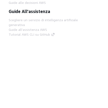
Guide alle decisioni AWS
Guide All'assistenza
Scegliere un servizio di intelligenza artificiale
generativa
Guide all'assistenza AWS
Tutorial AWS CLI su GitHub
Strumenti Di Sviluppo
Libreria di esempi di codice AWS
AWS CLI
Centro builder AWS
Blog AWS sugli strumenti per sviluppatori
Link Utili
Scarica il server MCP di AWS Docs
Accedi alla Console AWS
Forum di AWS re:Post
Privacy
Condizioni del sito
Preferenze