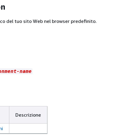
on
ico del tuo sito Web nel browser predefinito.
onment-name
Descrizione
ni