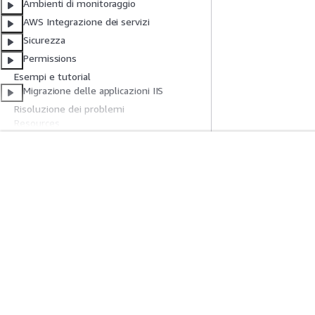
Ambienti di monitoraggio
AWS Integrazione dei servizi
Sicurezza
Permissions
Esempi e tutorial
Migrazione delle applicazioni IIS
Risoluzione dei problemi
Resources
Contenuti archiviati
Cronologia dei documenti
Inizia
Guide All'ass
Tutorial pratici AWS
Scegliere un serviz
Biblioteca di soluzioni AWS
generativa
Guide alle decisioni AWS
Guide all'assiste
Tutorial AWS CLI 
Privacy
Condizioni del sito
Preferenze cookie
© 2026, Amazon W