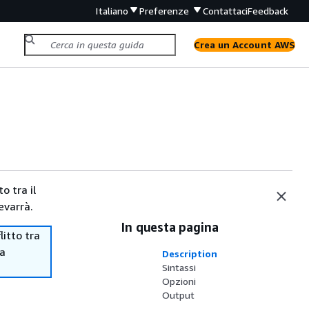
Italiano
Preferenze
Contattaci
Feedback
Crea un Account AWS
o tra il
evarrà.
In questa pagina
itto tra
ma
Description
Sintassi
Opzioni
Output