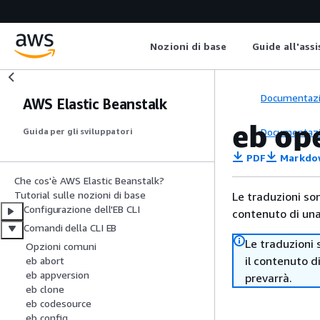
Nozioni di base
Guide all'ass
Documentaz
AWS Elastic Beanstalk
eb op
Documentaz
Guida per gli sviluppatori
PDF
Markdo
Che cos'è AWS Elastic Beanstalk?
Tutorial sulle nozioni di base
Le traduzioni so
Configurazione dell'EB CLI
contenuto di una 
Comandi della CLI EB
Le traduzioni 
Opzioni comuni
il contenuto d
eb abort
eb appversion
prevarrà.
eb clone
eb codesource
eb config