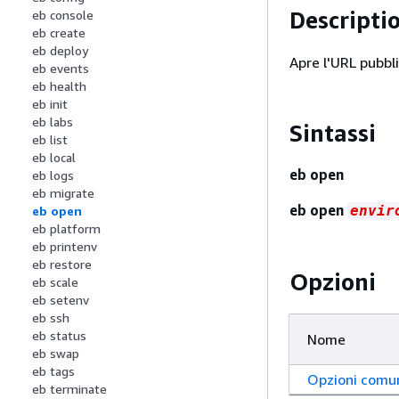
Descripti
eb console
eb create
eb deploy
Apre l'URL pubbl
eb events
eb health
eb init
eb labs
Sintassi
eb list
eb local
eb open
eb logs
eb migrate
eb open
envir
eb open
eb platform
eb printenv
eb restore
Opzioni
eb scale
eb setenv
eb ssh
eb status
Nome
eb swap
eb tags
Opzioni comu
eb terminate