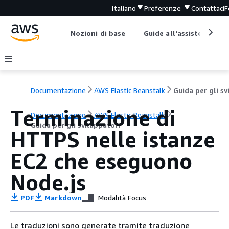
Italiano
Preferenze
Contattaci
F
Nozioni di base
Guide all'assistenza
Documentazione
AWS Elastic Beanstalk
Terminazione di
Documentazione
AWS Elastic Beanstalk
Guida per gli sviluppatori
HTTPS nelle istanze
EC2 che eseguono
Node.js
PDF
Markdown
Modalità Focus
Le traduzioni sono generate tramite traduzione