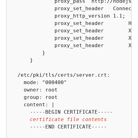
              proxy_pass  http://nodejs;

              proxy_set_header   Connecti
              proxy_http_version 1.1;

              proxy_set_header        Hos
              proxy_set_header        X-R
              proxy_set_header        X-F
              proxy_set_header        X-F
          }

      }

  /etc/pki/tls/certs/server.crt:

    mode: "000400"

    owner: root

    group: root

    content: |

      -----BEGIN CERTIFICATE-----

certificate file contents
      -----END CERTIFICATE-----
