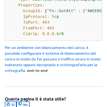
Properties:
GroupId:
{
"Fn::GetAtt"
:
 [
"AWSEBSec
IpProtocol:
tcp
ToPort:
443
FromPort:
443
CidrIp:
0.0
.0
.0
/0
Per un ambiente con bilanciamento del carico, è
possibile configurare il sistema di bilanciamento del
carico in modo da far passare il traffico sicuro in modo
inalterato oppure decriptarlo e ricrittografarlo per la
crittografia.
end-to-end
Questa pagina ti è stata utile?
Sì
No