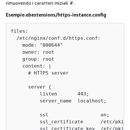
rimuovendo i caratteri iniziali
.
#
Esempio.ebextensions/https-instance.config
files:

  /etc/nginx/conf.d/https.conf:

    mode: "000644"

    owner: root

    group: root

    content: |

      # HTTPS server

      server 
{
          listen       443;

          server_name  localhost;

          ssl                  on;

          ssl_certificate      /etc/pki/t
          ssl_certificate_key  /etc/pki/t