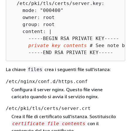
  /etc/pki/tls/certs/server.key:

    mode: "000400"

    owner: root

    group: root

    content: |

      -----BEGIN RSA PRIVATE KEY-----

private key contents
 # See note bel
      -----END RSA PRIVATE KEY-----
La chiave
crea i seguenti file sull'istanza:
files
/etc/nginx/conf.d/https.conf
Configura il server nginx. Questo file viene
caricato quando si avvia il servizio nginx.
/etc/pki/tls/certs/server.crt
Crea il file di certificato sull'istanza. Sostituiscilo
con il
certificate file contents
contenuto del tuo certificato.