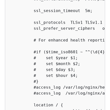
          ssl_session_timeout  5m;

          ssl_protocols  TLSv1 TLSv1.1 TL
          ssl_prefer_server_ciphers   on;

          # For enhanced health reporting
          #if ($time_iso8601 ~ "^(\d
{
4})-
          #    set $year $1;

          #    set $month $2;

          #    set $day $3;

          #    set $hour $4;

          #}

          #access_log /var/log/nginx/heal
          #access_log  /var/log/nginx/acc
          location / 
{