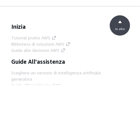
Inizia
in alto
Tutorial pratici AWS
Biblioteca di soluzioni AWS
Guide alle decisioni AWS
Guide All'assistenza
Scegliere un servizio di intelligenza artificiale
generativa
Guide all'assistenza AWS
Tutorial AWS CLI su GitHub
Strumenti Di Sviluppo
Libreria di esempi di codice AWS
AWS CLI
Centro builder AWS
Blog AWS sugli strumenti per sviluppatori