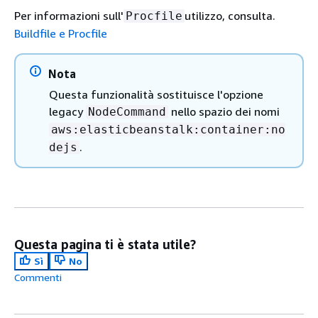
Per informazioni sull'
utilizzo, consulta.
Procfile
Buildfile e Procfile
Nota
Questa funzionalità sostituisce l'opzione
legacy
nello spazio dei nomi
NodeCommand
aws:elasticbeanstalk:container:no
.
dejs
Questa pagina ti è stata utile?
Sì
No
Commenti