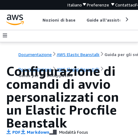
Italiano
Preferenze
Contattaci
F
Nozioni di base
Guide all'assistenza
Documentazione
AWS Elastic Beanstalk
Configurazione di
Documentazione
AWS Elastic Beanstalk
Guida per gli sviluppatori
comandi di avvio
personalizzati con
un Elastic Procfile
Beanstalk
PDF
Markdown
Modalità Focus