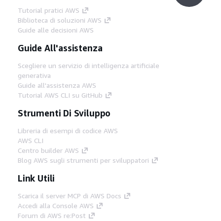
Tutorial pratici AWS
Biblioteca di soluzioni AWS
Guide alle decisioni AWS
Guide All'assistenza
Scegliere un servizio di intelligenza artificiale
generativa
Guide all'assistenza AWS
Tutorial AWS CLI su GitHub
Strumenti Di Sviluppo
Libreria di esempi di codice AWS
AWS CLI
Centro builder AWS
Blog AWS sugli strumenti per sviluppatori
Link Utili
Scarica il server MCP di AWS Docs
Accedi alla Console AWS
Forum di AWS re:Post