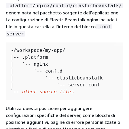
.platform/nginx/conf.d/elasticbeanstalk/
denominata nel pacchetto sorgente dell'applicazione.
La configurazione di Elastic Beanstalk nginx include i
file in questa cartella all'interno del blocco
.
.conf
server
~/workspace/my-app/

|-- .platform

|   `-- nginx

|       `-- conf.d

|           `-- elasticbeanstalk

|               `-- server.conf

`-- 
other source files
Utilizza questa posizione per aggiungere
configurazioni specifiche del server, come blocchi di
posizione aggiuntivi, pagine di errore personalizzate o
direttive a livello di server. L'esempio seguente