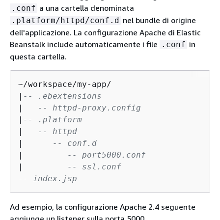
a una cartella denominata
.conf
nel bundle di origine
.platform/httpd/conf.d
dell'applicazione. La configurazione Apache di Elastic
Beanstalk include automaticamente i file
in
.conf
questa cartella.
~/workspace/my-app/

|
-- .ebextensions
|   
-- httpd-proxy.config
|
-- .platform
|   
-- httpd
|      
-- conf.d
|         
-- port5000.conf
|         
-- ssl.conf
-- index.jsp
Ad esempio, la configurazione Apache 2.4 seguente
aggiunge un listener sulla porta 5000.