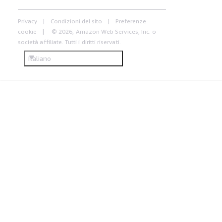
Privacy
Condizioni del sito
Preferenze
cookie
© 2026, Amazon Web Services, Inc. o
società affiliate. Tutti i diritti riservati.
Italiano