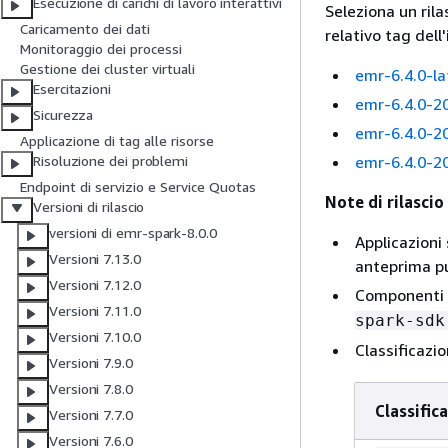
Esecuzione di carichi di lavoro interattivi
Seleziona un ril
Caricamento dei dati
relativo tag dell
Monitoraggio dei processi
Gestione dei cluster virtuali
emr-6.4.0-la
Esercitazioni
emr-6.4.0-2
Sicurezza
emr-6.4.0-2
Applicazione di tag alle risorse
emr-6.4.0-2
Risoluzione dei problemi
Endpoint di servizio e Service Quotas
Note di rilasci
Versioni di rilascio
versioni di emr-spark-8.0.0
Applicazioni
Versioni 7.13.0
anteprima pu
Versioni 7.12.0
Componenti 
Versioni 7.11.0
spark-sdk
Versioni 7.10.0
Classificazi
Versioni 7.9.0
Versioni 7.8.0
Classific
Versioni 7.7.0
Versioni 7.6.0