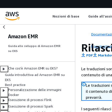
Nozioni di base
Guide all'ass
Documentaz
Amazon EMR
Rilas
Documentaz
Guida allo sviluppo di Amazon EMR
su EKS
PDF
Markdo
Che cos'è Amazon EMR su EKS?
Le traduzioni so
contenuto di una 
Guida introduttiva ad Amazon EMR su
EKS
Best practice
Le traduzioni 
Personalizzazione delle immagini
il contenuto d
Docker
prevarrà.
Esecuzione di processi Flink
Esecuzione di processi Spark
I seguenti rilas