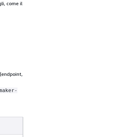
li, come il
(endpoint,
maker-