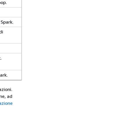
oop.
 Spark.
di
.
park.
azioni.
ne, ad
azione