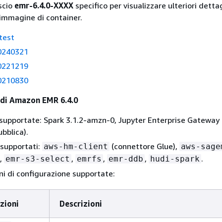
ascio
emr-6.4.0-XXXX
specifico per visualizzare ulteriori dettag
'immagine di container.
test
0240321
0221219
0210830
o di Amazon EMR 6.4.0
 supportate: Spark 3.1.2-amzn-0, Jupyter Enterprise Gateway 
bblica).
supportati:
(connettore Glue),
aws-hm-client
aws-sage
,
,
,
,
.
emr-s3-select
emrfs
emr-ddb
hudi-spark
oni di configurazione supportate:
azioni
Descrizioni