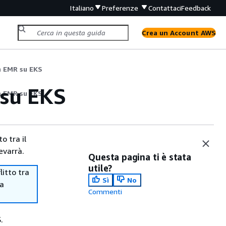
Italiano
Preferenze
Contattaci
Feedback
Crea un Account AWS
n EMR su EKS
 su EKS
n EMR su EKS
o tra il
evarrà.
Questa pagina ti è stata
utile?
itto tra
Sì
No
ma
Commenti
.