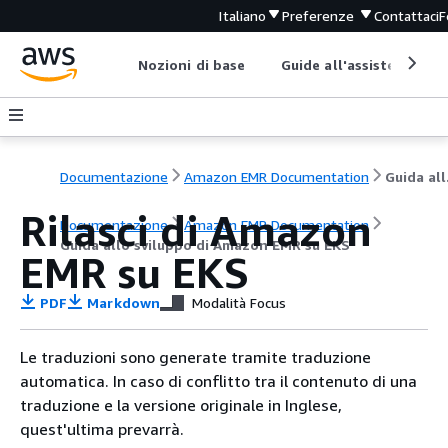
Italiano
Preferenze
Contattaci
F
Nozioni di base
Guide all'assistenza
Documentazione
Amazon EMR Documentation
Guida
Rilasci di Amazon
Documentazione
Amazon EMR Documentation
Guida allo sviluppo di Amazon EMR su EKS
EMR su EKS
PDF
Markdown
Modalità Focus
Le traduzioni sono generate tramite traduzione
automatica. In caso di conflitto tra il contenuto di una
traduzione e la versione originale in Inglese,
quest'ultima prevarrà.