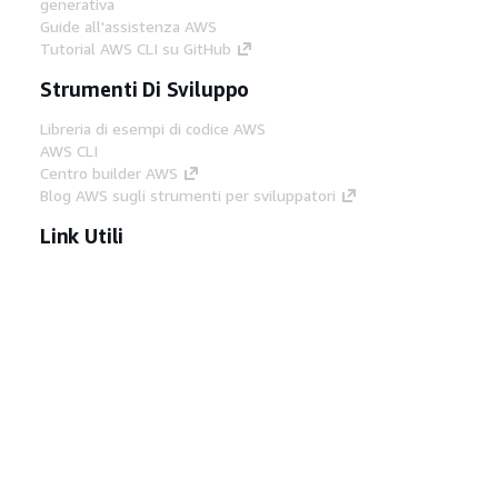
generativa
Guide all'assistenza AWS
Tutorial AWS CLI su GitHub
Strumenti Di Sviluppo
Libreria di esempi di codice AWS
AWS CLI
Centro builder AWS
Blog AWS sugli strumenti per sviluppatori
Link Utili
Scarica il server MCP di AWS Docs
Accedi alla Console AWS
Forum di AWS re:Post
Privacy
Condizioni del sito
Preferenze
cookie
© 2026, Amazon Web Services, Inc. o
società affiliate. Tutti i diritti riservati.
Italiano