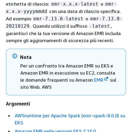
etichetta di rilascio:
o
emr-x.x.x-latest
emr-
con una data di rilascio specifica.
x.x.x-yyyymmdd
Ad esempio
o
emr-7.13.0-latest
emr-7.13.0-
. Quando utilizzi il suffisso
,
20210129
-latest
garantisci che la tua versione di Amazon EMR includa
sempre gli aggiornamenti di sicurezza più recenti.
Nota
Per un confronto tra Amazon EMR su EKS e
Amazon EMR in esecuzione su EC2, consulta
le domande frequenti su Amazon
EMR
sul
sito Web. AWS
Argomenti
AWSruntime per Apache Spark (emr-spark-8.0.0) su
EKS
Amazon EMR nelle versioni EKS 7.13.0