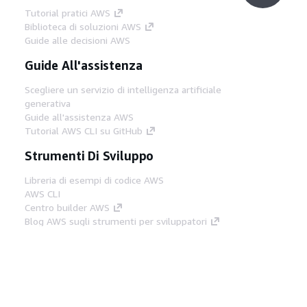
Tutorial pratici AWS
Biblioteca di soluzioni AWS
Guide alle decisioni AWS
Guide All'assistenza
Scegliere un servizio di intelligenza artificiale
generativa
Guide all'assistenza AWS
Tutorial AWS CLI su GitHub
Strumenti Di Sviluppo
Libreria di esempi di codice AWS
AWS CLI
Centro builder AWS
Blog AWS sugli strumenti per sviluppatori
Link Utili
Scarica il server MCP di AWS Docs
Accedi alla Console AWS
Forum di AWS re:Post