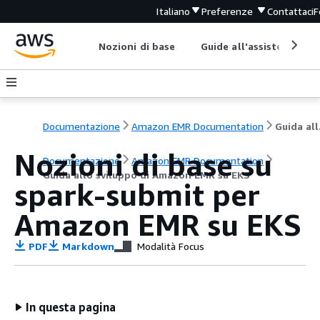
Italiano
Preferenze
Contattaci
F
Nozioni di base
Guide all'assistenza
Documentazione
Amazon EMR Documentation
Guida
Nozioni di base su
Documentazione
Amazon EMR Documentation
Guida allo sviluppo di Amazon EMR su EKS
spark-submit per
Amazon EMR su EKS
PDF
Markdown
Modalità Focus
In questa pagina