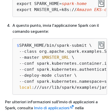
export SPARK_HOME=
spark-home
export MASTER_URL=k8s://
Amazon EKS-clu
A questo punto, invia l'applicazione Spark con il
comando seguente:
$
SPARK_HOME/bin/spark-submit \

 --class org.apache.spark.examples.Spa
 --master 
$MASTER_URL
 \

 --conf spark.kubernetes.container.ima
 --conf spark.kubernetes.authenticate.
 --deploy-mode cluster \

 --conf spark.kubernetes.namespace=spa
local
:///usr/lib/spark/examples/jars/
Per ulteriori informazioni sull'invio di applicazioni a
Spark, consulta
Invio di applicazioni
nella