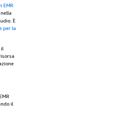
on EMR
nella
tudio. È
e per la
il
risorsa
zazione
e EMR
ndo il