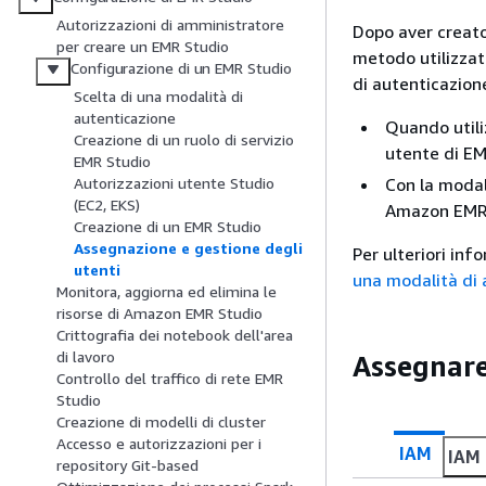
Autorizzazioni di amministratore
Dopo aver creato
per creare un EMR Studio
metodo utilizzat
Configurazione di un EMR Studio
di autenticazione
Scelta di una modalità di
autenticazione
Quando utili
Creazione di un ruolo di servizio
utente di EMR
EMR Studio
Con la modali
Autorizzazioni utente Studio
(EC2, EKS)
Amazon EMR o
Creazione di un EMR Studio
Assegnazione e gestione degli
Per ulteriori in
utenti
una modalità di
Monitora, aggiorna ed elimina le
risorse di Amazon EMR Studio
Crittografia dei notebook dell'area
di lavoro
Assegnare
Controllo del traffico di rete EMR
Studio
Creazione di modelli di cluster
Accesso e autorizzazioni per i
IAM
IAM 
repository Git-based