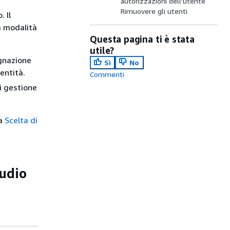
autorizzazioni dell'utente
Rimuovere gli utenti
 Il
a modalità
Questa pagina ti è stata
utile?
egnazione
Sì
No
entità.
Commenti
di gestione
ta
Scelta di
udio