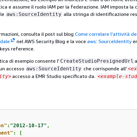
ica e assume il ruolo IAM per la federazione. IAM imposta la c
ale
alla stringa di identificazione res
aws:SourceIdentity
ormazioni, consulta il post sul blog
Come correlare l'attività de
ndale
nel AWS Security Blog e la voce
aws: SourceIdentity
en
 keys reference.
tica di esempio consente l'
a
CreateStudioPresignedUrl
i un accesso
che corrisponde all'
aws:SourceIdentity
<ex
accesso a EMR Studio specificato da.
ity>
<example-stu
on"
:
"2012-10-17"
,

ment"
: [
