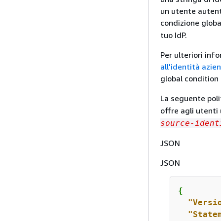
un utente autent
condizione glob
tuo IdP.
Per ulteriori inf
all'identità azie
global condition
La seguente poli
offre agli utent
source-ident
JSON
JSON
{
"Versi
"State