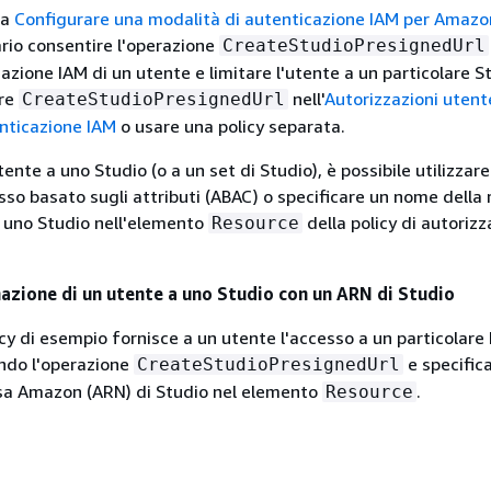
za
Configurare una modalità di autenticazione IAM per Amaz
rio consentire l'operazione
CreateStudioPresignedUrl
zazione IAM di un utente e limitare l'utente a un particolare S
ere
nell'
Autorizzazioni utent
CreateStudioPresignedUrl
nticazione IAM
o usare una policy separata.
tente a uno Studio (o a un set di Studio), è possibile utilizzare 
sso basato sugli attributi (ABAC) o specificare un nome della 
 uno Studio nell'elemento
della policy di autoriz
Resource
zione di un utente a uno Studio con un ARN di Studio
cy di esempio fornisce a un utente l'accesso a un particolar
ndo l'operazione
e specifica
CreateStudioPresignedUrl
rsa Amazon (ARN) di Studio nel elemento
.
Resource