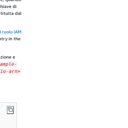
hiave di
tituita dal
l ruolo IAM
try in the
zione e
ample-
dio-arn>