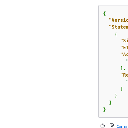
{
"Versi
"State
{
"S
"E
"A
      ],

"R
      ]

    }

  ]

}
Comm