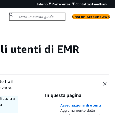
Italiano
Preferenze
Contattaci
Feedback
Crea un Account AWS
li utenti di EMR
o tra il
evarrà.
In questa pagina
itto tra
ma
Assegnazione di utenti
Aggiornamento delle