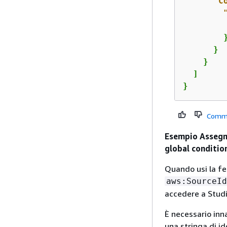
"C
        }
      }

    }

  ]

}
Comm
Esempio Assegna
global conditio
Quando usi la fed
aws:SourceId
accedere a Studi
È necessario inna
una stringa di i