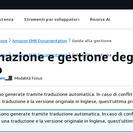
istenza
Strumenti per sviluppatori
Risorse AI
ione
Amazon EMR Documentation
Guida alla gestione
azione e gestione deg
ione
Amazon EMR Documentation
Guida alla gestione
o
wn
Modalità Focus
no generate tramite traduzione automatica. In caso di conflitt
traduzione e la versione originale in Inglese, quest'ultima pr
sono generate tramite traduzione automatica. In caso di confl
i una traduzione e la versione originale in Inglese, quest'ulti