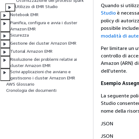
Ottimizzazione dei processi Spark
Quando si utiliz
Utilizzo di EMR Studio
Studio
è necessa
Notebook EMR
policy di autoriz
Pianifica, configura e avvia i cluster
possibile includ
Amazon EMR
Sicurezza
modalità di aute
Gestione dei cluster Amazon EMR
Per limitare un u
Tutorial Amazon EMR
controllo di acce
Risoluzione dei problemi relativi ai
Amazon (ARN) di
cluster Amazon EMR
dell'utente.
Scrivi applicazioni che avviano e
gestiscono i cluster Amazon EMR
Esempio Assegna
AWS Glossario
Cronologia dei documenti
La seguente poli
Studio consente
nome della riso
JSON
JSON