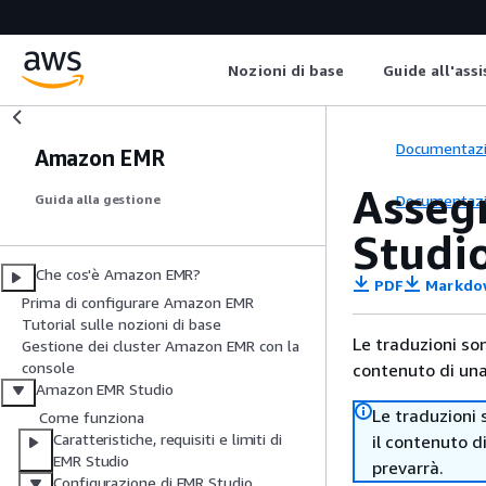
Nozioni di base
Guide all'ass
Documentaz
Amazon EMR
Assegn
Documentaz
Guida alla gestione
Studi
Che cos'è Amazon EMR?
PDF
Markdo
Prima di configurare Amazon EMR
Tutorial sulle nozioni di base
Le traduzioni so
Gestione dei cluster Amazon EMR con la
console
contenuto di una 
Amazon EMR Studio
Le traduzioni 
Come funziona
Caratteristiche, requisiti e limiti di
il contenuto d
EMR Studio
prevarrà.
Configurazione di EMR Studio