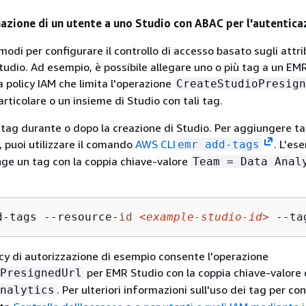
zione di un utente a uno Studio con ABAC per l'autentica
modi per configurare il controllo di accesso basato sugli attri
tudio. Ad esempio, è possibile allegare uno o più tag a un EM
a policy IAM che limita l'operazione
CreateStudioPresign
rticolare o un insieme di Studio con tali tag.
tag durante o dopo la creazione di Studio. Per aggiungere t
, puoi utilizzare il comando
AWS CLI
. L'es
emr add-tags
ge un tag con la coppia chiave-valore
Team = Data Anal
d-tags --resource-
id
<example-studio-
id
>
 --ta
cy di autorizzazione di esempio consente l'operazione
per EMR Studio con la coppia chiave-valore 
PresignedUrl
. Per ulteriori informazioni sull'uso dei tag per con
nalytics