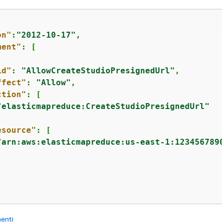
on"
:
"2012-10-17"
,

ment"
: [

id"
: 
"AllowCreateStudioPresignedUrl"
,

ffect"
: 
"Allow"
,

ction"
: [

"elasticmapreduce:CreateStudioPresignedUrl"
esource"
: [

"arn:aws:elasticmapreduce:us-east-1:123456789
enti