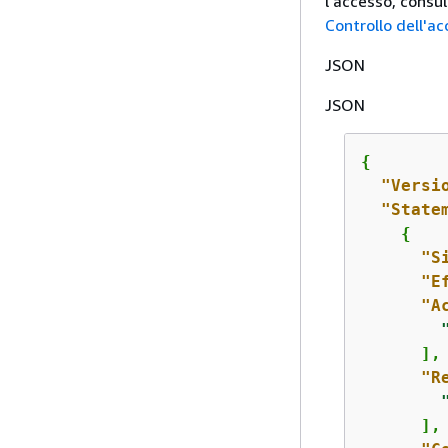
l'accesso, consu
Controllo dell'a
JSON
JSON
{
"Versi
"State
{
"S
"E
"A
      ],

"R
      ],
