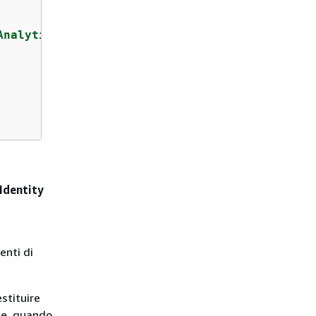
Analytics"
Identity
enti di
estituire
te, quando