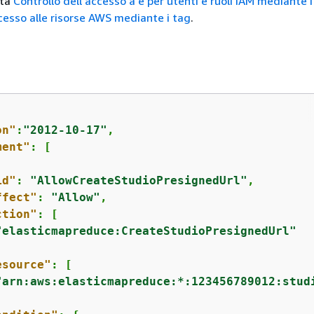
lta
Controllo dell'accesso a e per utenti e ruoli IAM mediante i
ccesso alle risorse AWS mediante i tag
.
on"
:
"2012-10-17"
,

ment"
: [

id"
: 
"AllowCreateStudioPresignedUrl"
,

ffect"
: 
"Allow"
,

ction"
: [

"elasticmapreduce:CreateStudioPresignedUrl"
esource"
: [

"arn:aws:elasticmapreduce:*:123456789012:stud