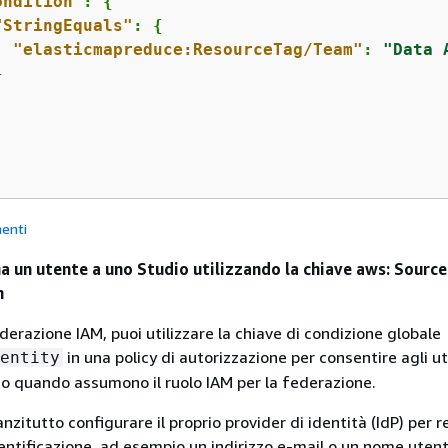
ondition"
: 
{
"StringEquals"
: 
{
"elasticmapreduce:ResourceTag/Team"
: 
"Data 


enti
 un utente a uno Studio utilizzando la chiave aws: Source
n
erazione IAM, puoi utilizzare la chiave di condizione globale
in una policy di autorizzazione per consentire agli ut
entity
o quando assumono il ruolo IAM per la federazione.
nzitutto configurare il proprio provider di identità (IdP) per r
dentificazione, ad esempio un indirizzo e-mail o un nome uten