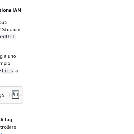
zione IAM
buti
R Studio e
edUrl
ag a uno
empio
a
ytics
gs Team=
"Data Analytics"
di tag
trollare