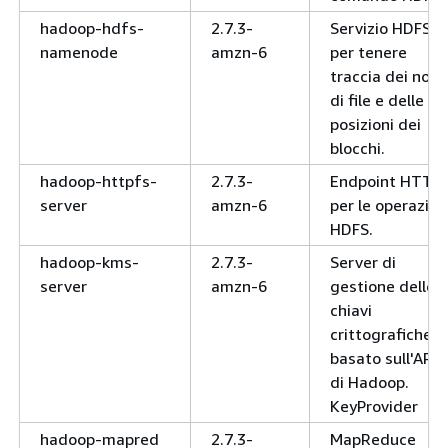
hadoop-hdfs-
2.7.3-
Servizio HDFS
namenode
amzn-6
per tenere
traccia dei nomi
di file e delle
posizioni dei
blocchi.
hadoop-httpfs-
2.7.3-
Endpoint HTTP
server
amzn-6
per le operazion
HDFS.
hadoop-kms-
2.7.3-
Server di
server
amzn-6
gestione delle
chiavi
crittografiche
basato sull'API
di Hadoop.
KeyProvider
hadoop-mapred
2.7.3-
MapReduce