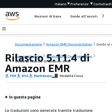
Italiano
Preferenze
Contattaci
F
Nozioni di base
Guide all'assistenza
Documentazione
Amazon EMR Documentation
Rilascio 5.11.4 di
Documentazione
Amazon EMR Documentation
Guida al rilascio di Amazon EMR
Amazon EMR
PDF
RSS
Markdown
Modalità Focus
In questa pagina
Le traduzioni sono generate tramite traduzione