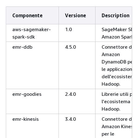
Componente
Versione
Description
aws-sagemaker-
1.0
SageMaker SDK
spark-sdk
Amazon Spark
emr-ddb
4.5.0
Connettore di
Amazon
DynamoDB per
le applicazioni
dell'ecosistema
Hadoop.
emr-goodies
2.4.0
Librerie utili per
l'ecosistema
Hadoop.
emr-kinesis
3.4.0
Connettore di
Amazon Kinesis
per le