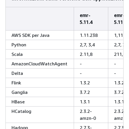
emr-
emr-
5.11.4
5.11.3
AWS SDK per Java
1.11.238
1,1123
Python
2,7, 3,4
2,7, 3,4
Scala
2.11,8
211,8
AmazonCloudWatchAgent
-
-
Delta
-
-
Flink
1.3.2
1.3.2
Ganglia
3.7.2
3.7.2
HBase
1.3.1
1.3.1
HCatalog
2.3.2-
2.3.2-
amzn-0
amzn-
Hadoop
2.7.3-
2.7.3-