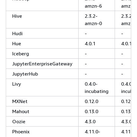
amzn-6
amzn-
Hive
2.3.2-
2.3.2-
amzn-0
amzn-
Hudi
-
-
Hue
4.0.1
4.0.1
Iceberg
-
-
JupyterEnterpriseGateway
-
-
JupyterHub
-
-
Livy
0.4.0-
0.4.0-
incubating
incuba
MXNet
0.12.0
0.12.0
Mahout
0.13.0
0.13.0
Oozie
4.3.0
4.3.0
Phoenix
4.11.0-
4.11.0-