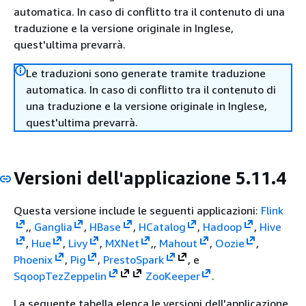
automatica. In caso di conflitto tra il contenuto di una
traduzione e la versione originale in Inglese,
quest'ultima prevarrà.
Le traduzioni sono generate tramite traduzione
automatica. In caso di conflitto tra il contenuto di
una traduzione e la versione originale in Inglese,
quest'ultima prevarrà.
Versioni dell'applicazione 5.11.4
Questa versione include le seguenti applicazioni:
Flink
,,
Ganglia
,
HBase
,
HCatalog
,
Hadoop
,
Hive
,
Hue
,
Livy
,
MXNet
,,
Mahout
,
Oozie
,
Phoenix
,
Pig
,
Presto
Spark
, e
Sqoop
Tez
Zeppelin
ZooKeeper
.
La seguente tabella elenca le versioni dell'applicazione