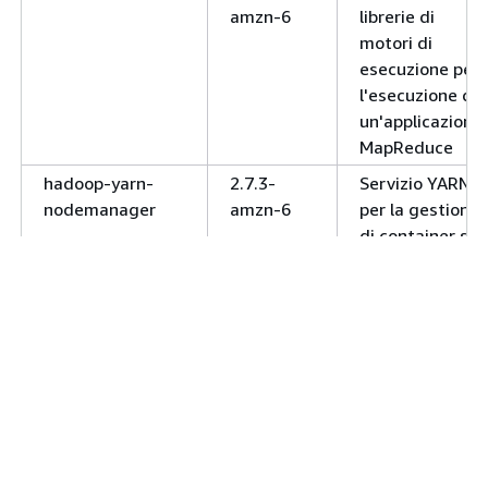
amzn-6
librerie di
motori di
esecuzione per
l'esecuzione di
un'applicazione.
MapReduce
hadoop-yarn-
2.7.3-
Servizio YARN
nodemanager
amzn-6
per la gestione
di container su
un singolo nodo
hadoop-yarn-
2.7.3-
Servizio YARN
resourcemanager
amzn-6
per l'allocazione
e la gestione
delle risorse di
cluster e delle
applicazioni
distribuite.