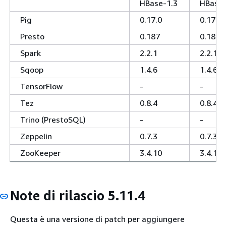
HBase-1.3
HBase-
Pig
0.17.0
0.17.0
Presto
0.187
0.187
Spark
2.2.1
2.2.1
Sqoop
1.4.6
1.4.6
TensorFlow
-
-
Tez
0.8.4
0.8.4
Trino (PrestoSQL)
-
-
Zeppelin
0.7.3
0.7.3
ZooKeeper
3.4.10
3.4.10
Note di rilascio 5.11.4
Questa è una versione di patch per aggiungere