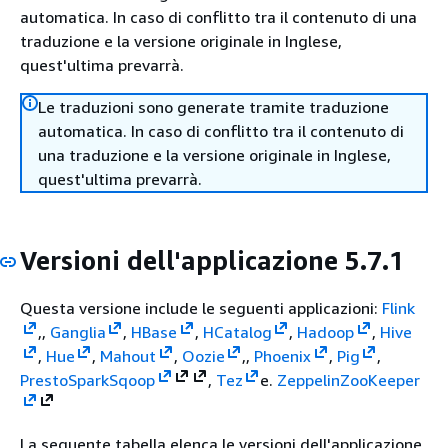
automatica. In caso di conflitto tra il contenuto di una
traduzione e la versione originale in Inglese,
quest'ultima prevarrà.
Le traduzioni sono generate tramite traduzione
automatica. In caso di conflitto tra il contenuto di
una traduzione e la versione originale in Inglese,
quest'ultima prevarrà.
Versioni dell'applicazione 5.7.1
Questa versione include le seguenti applicazioni:
Flink
,,
Ganglia
,
HBase
,
HCatalog
,
Hadoop
,
Hive
,
Hue
,
Mahout
,
Oozie
,,
Phoenix
,
Pig
,
Presto
Spark
Sqoop
,
Tez
e.
Zeppelin
ZooKeeper
La seguente tabella elenca le versioni dell'applicazione