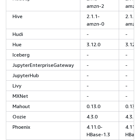
amzn-2
amzn-
Hive
2.1.1-
2.1.1-
amzn-0
amzn-
Hudi
-
-
Hue
3.12.0
3.12.0
Iceberg
-
-
JupyterEnterpriseGateway
-
-
JupyterHub
-
-
Livy
-
-
MXNet
-
-
Mahout
0.13.0
0.13.0
Oozie
4.3.0
4.3.0
Phoenix
4.11.0-
4.11.0
HBase-1.3
HBase