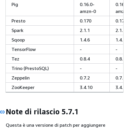
Pig
0.16.0-
0.16.0
amzn-0
amzn-
Presto
0.170
0.170
Spark
2.1.1
2.1.1
Sqoop
1.4.6
1.4.6
TensorFlow
-
-
Tez
0.8.4
0.8.4
Trino (PrestoSQL)
-
-
Zeppelin
0.7.2
0.7.2
ZooKeeper
3.4.10
3.4.10
Note di rilascio 5.7.1
Questa è una versione di patch per aggiungere