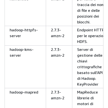
traccia dei nomi
di file e delle
posizioni dei
blocchi.
hadoop-httpfs-
2.7.3-
Endpoint HTTP
server
amzn-2
per le operazioni
HDFS.
hadoop-kms-
2.7.3-
Server di
server
amzn-2
gestione delle
chiavi
crittografiche
basato sull'API
di Hadoop.
KeyProvider
hadoop-mapred
2.7.3-
MapReduce
amzn-2
librerie di
motori di