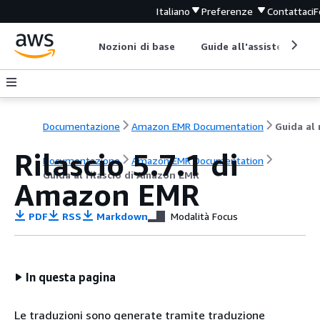
Italiano
Preferenze
Contattaci
F
Nozioni di base
Guide all'assistenza
Documentazione
Amazon EMR Documentation
Rilascio 5.7.1 di
Documentazione
Amazon EMR Documentation
Guida al rilascio di Amazon EMR
Amazon EMR
PDF
RSS
Markdown
Modalità Focus
In questa pagina
Le traduzioni sono generate tramite traduzione