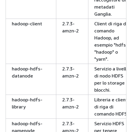
metadati
Ganglia.
hadoop-client
2.7.3-
Client di riga di
amzn-2
comando
Hadoop, ad
esempio "hdfs",
"hadoop" o
"yarn".
hadoop-hdfs-
2.7.3-
Servizio a livello
datanode
amzn-2
di nodo HDFS
per lo storage di
blocchi.
hadoop-hdfs-
2.7.3-
Libreria e client
library
amzn-2
di riga di
comando HDFS
hadoop-hdfs-
2.7.3-
Servizio HDFS
namenode
amzn-2
per tenere