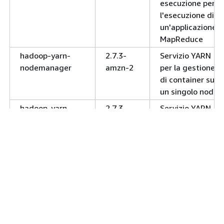
esecuzione per
l'esecuzione di
un'applicazione.
MapReduce
hadoop-yarn-
2.7.3-
Servizio YARN
nodemanager
amzn-2
per la gestione
di container su
un singolo nodo.
hadoop-yarn-
2.7.3-
Servizio YARN
resourcemanager
amzn-2
per l'allocazione
e la gestione
delle risorse di
cluster e delle
applicazioni
distribuite.
hadoop-yarn-
2.7.3-
Servizio per il
timeline-server
amzn-2
recupero di
informazioni