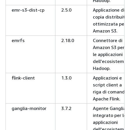
Hadoop.
emr-s3-dist-cp
2.5.0
Applicazione di
copia distribuita
ottimizzata per
Amazon S3.
emrfs
2.18.0
Connettore di
Amazon S3 per
le applicazioni
dell'ecosistema
Hadoop.
flink-client
1.3.0
Applicazioni e
script client a
riga di comando
Apache Flink.
ganglia-monitor
3.7.2
Agente Ganglia
integrato per le
applicazioni
dell'ecosistema