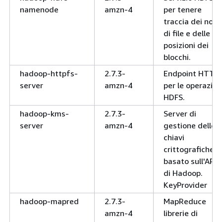
namenode
amzn-4
per tenere
traccia dei nomi
di file e delle
posizioni dei
blocchi.
hadoop-httpfs-
2.7.3-
Endpoint HTTP
server
amzn-4
per le operazion
HDFS.
hadoop-kms-
2.7.3-
Server di
server
amzn-4
gestione delle
chiavi
crittografiche
basato sull'API
di Hadoop.
KeyProvider
hadoop-mapred
2.7.3-
MapReduce
amzn-4
librerie di