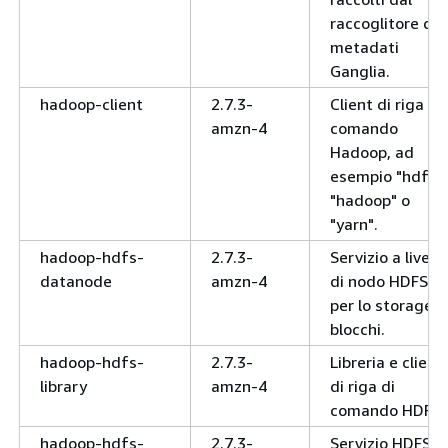
raccoglitore di
metadati
Ganglia.
hadoop-client
2.7.3-
Client di riga di
amzn-4
comando
Hadoop, ad
esempio "hdfs",
"hadoop" o
"yarn".
hadoop-hdfs-
2.7.3-
Servizio a livello
datanode
amzn-4
di nodo HDFS
per lo storage d
blocchi.
hadoop-hdfs-
2.7.3-
Libreria e client
library
amzn-4
di riga di
comando HDFS
hadoop-hdfs-
2.7.3-
Servizio HDFS