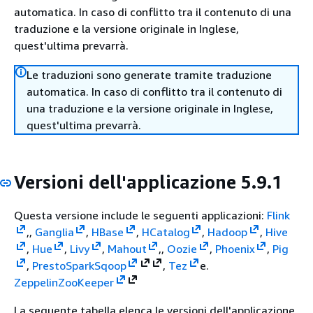
automatica. In caso di conflitto tra il contenuto di una
traduzione e la versione originale in Inglese,
quest'ultima prevarrà.
Le traduzioni sono generate tramite traduzione
automatica. In caso di conflitto tra il contenuto di
una traduzione e la versione originale in Inglese,
quest'ultima prevarrà.
Versioni dell'applicazione 5.9.1
Questa versione include le seguenti applicazioni:
Flink
,,
Ganglia
,
HBase
,
HCatalog
,
Hadoop
,
Hive
,
Hue
,
Livy
,
Mahout
,,
Oozie
,
Phoenix
,
Pig
,
Presto
Spark
Sqoop
,
Tez
e.
Zeppelin
ZooKeeper
La seguente tabella elenca le versioni dell'applicazione