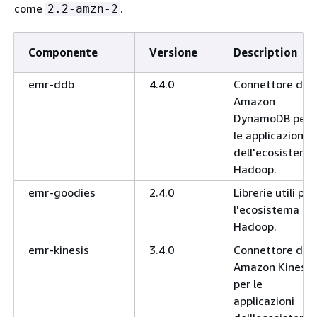
come
.
2.2-amzn-2
Componente
Versione
Description
emr-ddb
4.4.0
Connettore di
Amazon
DynamoDB per
le applicazioni
dell'ecosistema
Hadoop.
emr-goodies
2.4.0
Librerie utili per
l'ecosistema
Hadoop.
emr-kinesis
3.4.0
Connettore di
Amazon Kinesis
per le
applicazioni