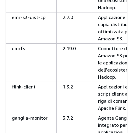
dell'ecosistema
Hadoop.
emr-s3-dist-cp
2.7.0
Applicazione di
copia distribuit
ottimizzata per
Amazon S3.
emrfs
2.19.0
Connettore di
Amazon S3 per
le applicazioni
dell'ecosistema
Hadoop.
flink-client
1.3.2
Applicazioni e
script client a
riga di comand
Apache Flink.
ganglia-monitor
3.7.2
Agente Ganglia
integrato per le
applicazioni