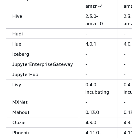
amzn-4
amzn-
Hive
2.3.0-
2.3.0-
amzn-0
amzn-
Hudi
-
-
Hue
4.0.1
4.0.1
Iceberg
-
-
JupyterEnterpriseGateway
-
-
JupyterHub
-
-
Livy
0.4.0-
0.4.0-
incubating
incuba
MXNet
-
-
Mahout
0.13.0
0.13.0
Oozie
4.3.0
4.3.0
Phoenix
4.11.0-
4.11.0