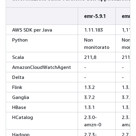
emr-5.9.1
emr-5
AWS SDK per Java
1.11.183
1,11,1
Python
Non
Non
monitorato
monit
Scala
211,8
211,8
AmazonCloudWatchAgent
-
-
Delta
-
-
Flink
1.3.2
1.3.2
Ganglia
3.7.2
3.7.2
HBase
1.3.1
1.3.1
HCatalog
2.3.0-
2.3.0-
amzn-0
amzn-
Hadoop
2.7.3-
2.7.3-