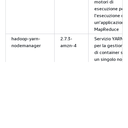
motori di
esecuzione per
l'esecuzione di
un'applicazione.
MapReduce
hadoop-yarn-
2.7.3-
Servizio YARN
nodemanager
amzn-4
per la gestione
di container su
un singolo nodo
hadoop-yarn-
2.7.3-
Servizio YARN
resourcemanager
amzn-4
per l'allocazione
e la gestione
delle risorse di
cluster e delle
applicazioni
distribuite.
hadoop-yarn-
2.7.3-
Servizio per il
timeline-server
amzn-4
recupero di