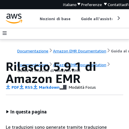
Italiano
Preferenze
Contattaci
F
Nozioni di base
Guide all'assistenza
Documentazione
Amazon EMR Documentation
Rilascio 5.9.1 di
Documentazione
Amazon EMR Documentation
Guida al rilascio di Amazon EMR
Amazon EMR
PDF
RSS
Markdown
Modalità Focus
In questa pagina
Le traduzioni sono generate tramite traduzione