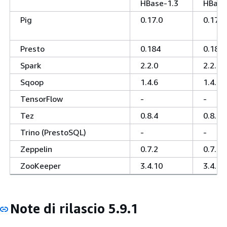
HBase-1.3
HBase
Pig
0.17.0
0.17.0
Presto
0.184
0.184
Spark
2.2.0
2.2.0
Sqoop
1.4.6
1.4.6
TensorFlow
-
-
Tez
0.8.4
0.8.4
Trino (PrestoSQL)
-
-
Zeppelin
0.7.2
0.7.2
ZooKeeper
3.4.10
3.4.10
Note di rilascio 5.9.1