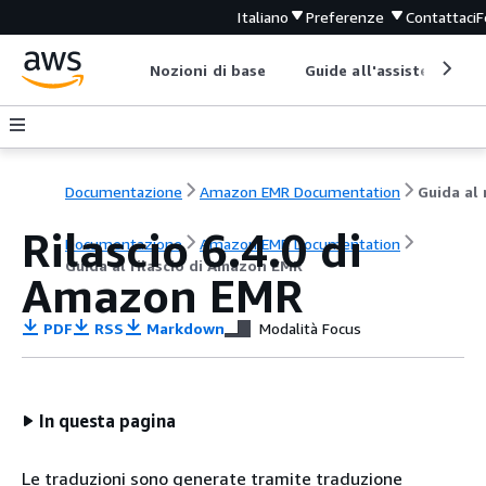
Italiano
Preferenze
Contattaci
F
Nozioni di base
Guide all'assistenza
Documentazione
Amazon EMR Documentation
Rilascio 6.4.0 di
Documentazione
Amazon EMR Documentation
Guida al rilascio di Amazon EMR
Amazon EMR
PDF
RSS
Markdown
Modalità Focus
In questa pagina
Le traduzioni sono generate tramite traduzione