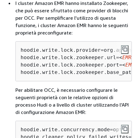
I cluster Amazon EMR hanno installato Zookeeper,
che può essere sfruttato come provider di blocchi
per OCC. Per semplificare l'utilizzo di questa
funzione, i cluster Amazon EMR hanno le seguenti
proprietà preconfigurate:
hoodie.write.lock.provider=org.apache.
hoodie.write.lock.zookeeper.url=<
EMR Z
hoodie.write.lock.zookeeper.port=<
EMR 
hoodie.write.lock.zookeeper.base_path=
Per abilitare OCC, è necessario configurare le
seguenti proprietà con le relative opzioni di
processo Hudi o a livello di cluster utilizzando l'API
di configurazione Amazon EMR:
hoodie.write.concurrency.mode=optimist
hoodie.cleaner.policy.failed.writes=LA