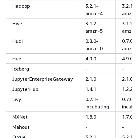
Hadoop
3.2.1-
3.2.1-
amzn-4
amzn-3
Hive
3.1.2-
3.1.2-
amzn-5
amzn-
Hudi
0.8.0-
0.7.0-
amzn-0
amzn-
Hue
4.9.0
4.9.0
Iceberg
-
-
JupyterEnterpriseGateway
2.1.0
2.1.0
JupyterHub
1.4.1
1.2.2
Livy
0.7.1-
0.7.0-
incubating
incuba
MXNet
1.8.0
1.7.0
Mahout
-
-
Oozie
5.2.1
5.2.1