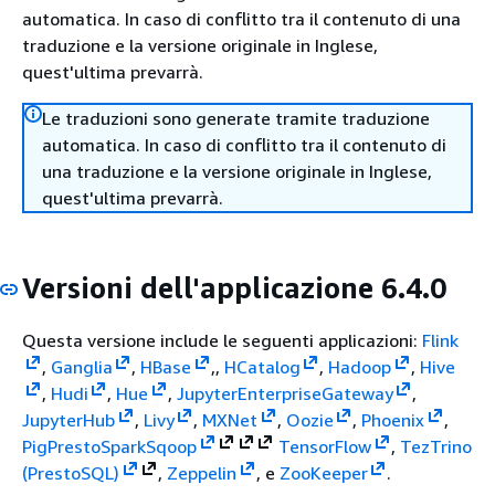
automatica. In caso di conflitto tra il contenuto di una
traduzione e la versione originale in Inglese,
quest'ultima prevarrà.
Le traduzioni sono generate tramite traduzione
automatica. In caso di conflitto tra il contenuto di
una traduzione e la versione originale in Inglese,
quest'ultima prevarrà.
Versioni dell'applicazione 6.4.0
Questa versione include le seguenti applicazioni:
Flink
,
Ganglia
,
HBase
,,
HCatalog
,
Hadoop
,
Hive
,
Hudi
,
Hue
,
JupyterEnterpriseGateway
,
JupyterHub
,
Livy
,
MXNet
,
Oozie
,
Phoenix
,
Pig
Presto
Spark
Sqoop
TensorFlow
,
Tez
Trino
(PrestoSQL)
,
Zeppelin
, e
ZooKeeper
.