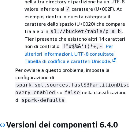
nell'altra directory di partizione ha un UTF-8
valore inferiore al
carattere (U+002F). Ad
/
esempio, rientra in questa categoria il
carattere dello spazio (U+0020) che compare
tra a e b in
.
s3://bucket/table/p=a b
Tieni presente che esistono altri 14 caratteri
non di controllo:
.
Per
!"#$%&‘()*+,-
ulteriori informazioni, UTF-8 consultate
Tabella di codifica e caratteri Unicode.
Per ovviare a questo problema, imposta la
configurazione di
spark.sql.sources.fastS3PartitionDisc
su
nella classificazione
overy.enabled
false
di
.
spark-defaults
Versioni dei componenti 6.4.0