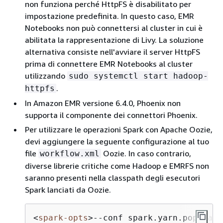
non funziona perché HttpFS è disabilitato per
impostazione predefinita. In questo caso, EMR
Notebooks non può connettersi al cluster in cui è
abilitata la rappresentazione di Livy. La soluzione
alternativa consiste nell'avviare il server HttpFS
prima di connettere EMR Notebooks al cluster
utilizzando
sudo systemctl start hadoop-
.
httpfs
In Amazon EMR versione 6.4.0, Phoenix non
supporta il componente dei connettori Phoenix.
Per utilizzare le operazioni Spark con Apache Oozie,
devi aggiungere la seguente configurazione al tuo
file
Oozie. In caso contrario,
workflow.xml
diverse librerie critiche come Hadoop e EMRFS non
saranno presenti nella classpath degli esecutori
Spark lanciati da Oozie.
<
spark-opts
>
--conf spark.yarn.populate