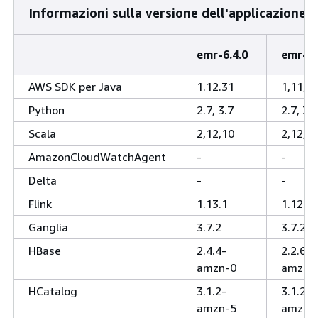
Informazioni sulla versione dell'applicazione
emr-6.4.0
emr-6.
AWS SDK per Java
1.12.31
1,11,9
Python
2.7, 3.7
2.7, 3.7
Scala
2,12,10
2,12,1
AmazonCloudWatchAgent
-
-
Delta
-
-
Flink
1.13.1
1.12.1
Ganglia
3.7.2
3.7.2
HBase
2.4.4-
2.2.6-
amzn-0
amzn-
HCatalog
3.1.2-
3.1.2-
amzn-5
amzn-