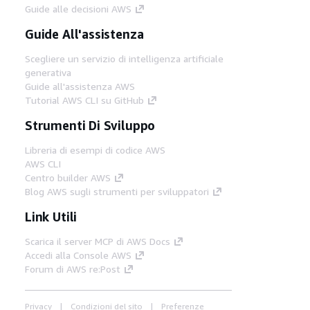
Guide alle decisioni AWS
Guide All'assistenza
Scegliere un servizio di intelligenza artificiale
generativa
Guide all'assistenza AWS
Tutorial AWS CLI su GitHub
Strumenti Di Sviluppo
Libreria di esempi di codice AWS
AWS CLI
Centro builder AWS
Blog AWS sugli strumenti per sviluppatori
Link Utili
Scarica il server MCP di AWS Docs
Accedi alla Console AWS
Forum di AWS re:Post
Privacy
Condizioni del sito
Preferenze