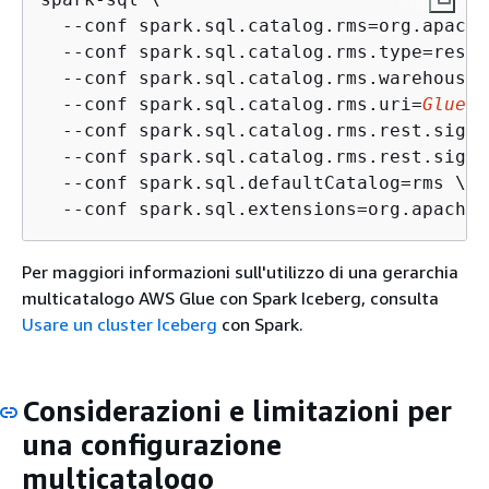
  --conf spark.sql.catalog.rms=org.apache
  --conf spark.sql.catalog.rms.type=rest \
  --conf spark.sql.catalog.rms.warehouse=
  --conf spark.sql.catalog.rms.uri=
Glue e
  --conf spark.sql.catalog.rms.rest.sigv4
  --conf spark.sql.catalog.rms.rest.signi
  --conf spark.sql.defaultCatalog=rms \

  --conf spark.sql.extensions=org.apache.
Per maggiori informazioni sull'utilizzo di una gerarchia
multicatalogo AWS Glue con Spark Iceberg, consulta
Usare un cluster Iceberg
con Spark.
Considerazioni e limitazioni per
una configurazione
multicatalogo