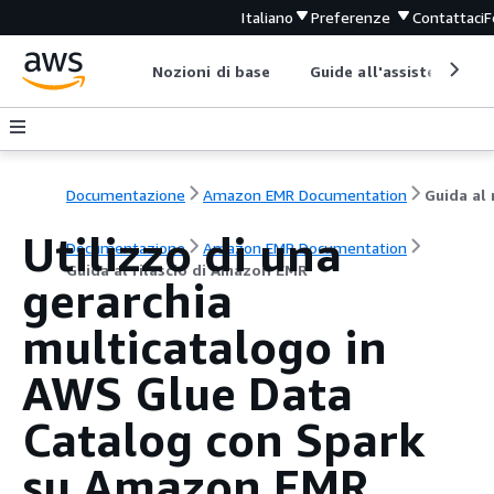
Italiano
Preferenze
Contattaci
F
Nozioni di base
Guide all'assistenza
Documentazione
Amazon EMR Documentation
Utilizzo di una
Documentazione
Amazon EMR Documentation
Guida al rilascio di Amazon EMR
gerarchia
multicatalogo in
AWS Glue Data
Catalog con Spark
su Amazon EMR