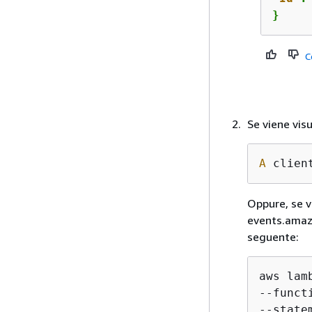
}
C
Se viene vis
A
 clien
Oppure, se v
events.amazo
seguente:
aws lam
--funct
--state