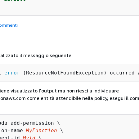
ommenti
ualizzato il messaggio seguente.
t 
error
 (ResourceNotFoundException) occurred 
iene visualizzato l'output ma non riesci a individuare
naws.com come entità attendibile nella policy, esegui il co
bda add-permission \

ion-name 
MyFunction
 \

ment-id 
MyId
 \
