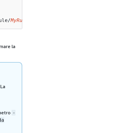
ule/
MyRule
mare la
 La
ametro
-
da