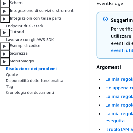
Schemi
EventBridge .
Integrazione di servizi e strumenti
Integrazioni con terze parti
Suggerim
Endpoint dual-stack
Per verifi
Tutorial
utilizzare
Lavorare con gli AWS SDK
eventi di 
Esempi di codice
eventi ut
Sicurezza
Monitoraggio
Argomenti
Risoluzione dei problemi
Quote
La mia regol
Disponibilità delle funzionalità
Tag
Ho appena cr
Cronologia dei documenti
La mia regol
La mia regol
La mia regol
eseguita
Il ruolo IAM