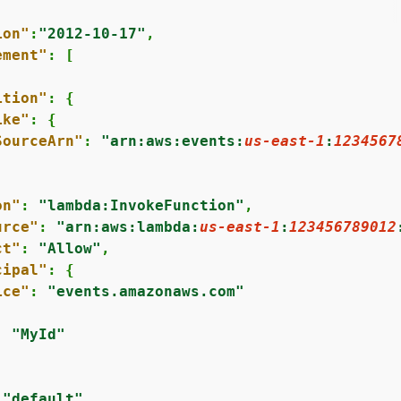
ion"
:
"2012-10-17"
ement"
ition"
: 
{
ike"
: 
{
SourceArn"
: 
"arn:aws:events:
us-east-1
:
1234567
on"
: 
"lambda:InvokeFunction"
urce"
: 
"arn:aws:lambda:
us-east-1
:
123456789012
ct"
: 
"Allow"
cipal"
: 
{
ice"
: 
"events.amazonaws.com"
: 
"MyId"
 
"default"