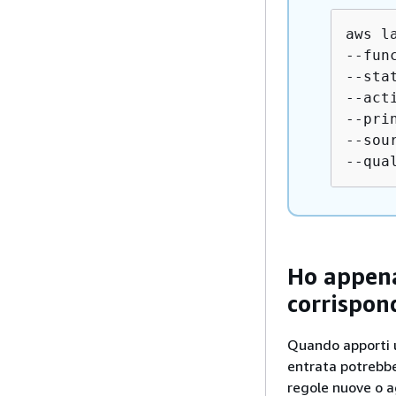
aws l
--fun
--sta
--act
--pri
--sou
--qua
Ho appena
corrispon
Quando apporti 
entrata potrebb
regole nuove o a