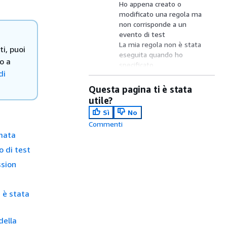
Ho appena creato o
modificato una regola ma
non corrisponde a un
evento di test
La mia regola non è stata
ti, puoi
eseguita quando ho
o a
specificato
di
ScheduleExpression
La mia regola non è stata
Questa pagina ti è stata
eseguita all'orario previsto
utile?
La mia regola corrisponde
Sì
No
AWS chiamate all'API di
Commenti
servizio globale ma non è
amata
stata eseguita
Il ruolo IAM associato alla
 di test
mia regola viene ignorato
ssion
durante l'esecuzione della
regola
La mia regola ha un
 è stata
modello di eventi che
dovrebbe corrispondere a
una risorsa, ma nessun
della
evento corrisponde