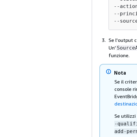
--actio
--princ
--sourc
Se l'output
Un'
Source
funzione.
Nota
Se il crit
console r
EventBridg
destinazi
Se utilizz
-qualif
add-per