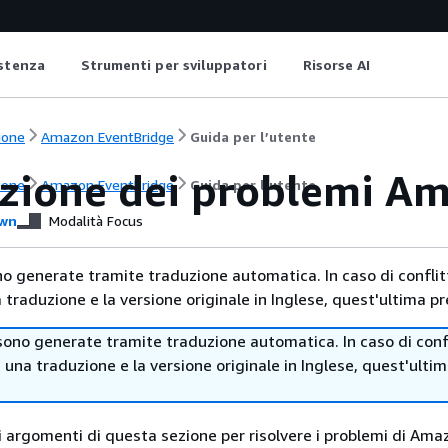
istenza
Strumenti per sviluppatori
Risorse AI
ione
Amazon EventBridge
Guida per l’utente
uzione dei problemi A
ione
Amazon EventBridge
Guida per l’utente
wn
Modalità Focus
no generate tramite traduzione automatica. In caso di conflitt
traduzione e la versione originale in Inglese, quest'ultima pr
sono generate tramite traduzione automatica. In caso di confl
i una traduzione e la versione originale in Inglese, quest'ulti
li argomenti di questa sezione per risolvere i problemi di Ama