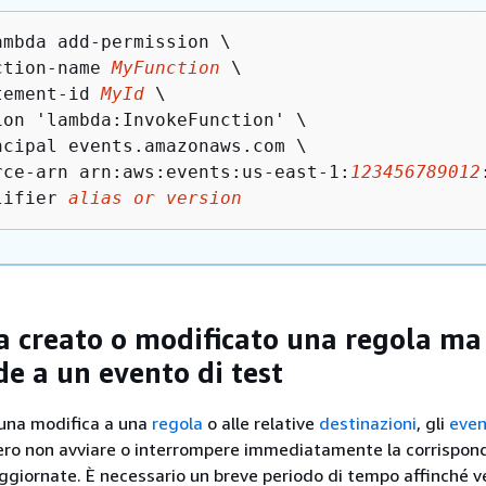
ambda add-permission \

ction-name 
MyFunction
 \

tement-id 
MyId
 \

ion 'lambda:InvokeFunction' \

ncipal events.amazonaws.com \

rce-arn arn:aws:events:us-east-1:
123456789012
lifier 
alias or version
 creato o modificato una regola ma
de a un evento di test
una modifica a una
regola
o alle relative
destinazioni
, gli
even
ero non avviare o interrompere immediatamente la corrispon
ggiornate. È necessario un breve periodo di tempo affinché 