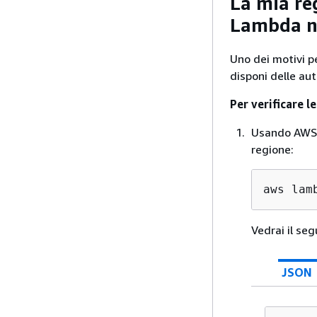
La mia re
Lambda no
Uno dei motivi p
disponi delle aut
Per verificare 
Usando AWS C
regione:
aws lam
Vedrai il se
JSON