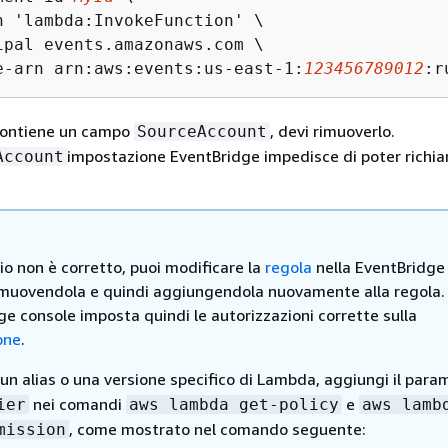
n 'lambda:InvokeFunction' \

ipal events.amazonaws.com \

e-arn arn:aws:events:us-east-1:
123456789012
:r
 contiene un campo
, devi rimuoverlo.
SourceAccount
impostazione EventBridge impedisce di poter richia
Account
erio non è corretto, puoi modificare la
regola
nella EventBridge
imuovendola e quindi aggiungendola nuovamente alla regola.
e console imposta quindi le autorizzazioni corrette sulla
one
.
i un alias o una versione specifico di Lambda, aggiungi il par
nei comandi
e
ier
aws lambda get-policy
aws lamb
, come mostrato nel comando seguente:
mission