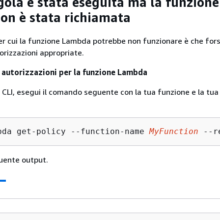
gola è stata eseguita ma la funzione
n è stata richiamata
er cui la funzione Lambda potrebbe non funzionare è che for
orizzazioni appropriate.
le autorizzazioni per la funzione Lambda
LI, esegui il comando seguente con la tua funzione e la tu
bda get-policy --function-name 
MyFunction
 --r
guente output.