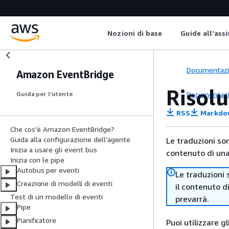
Nozioni di base
Guide all'ass
Documentaz
Amazon EventBridge
Risol
Documentaz
Guida per l’utente
RSS
Markdo
Che cos'è Amazon EventBridge?
Guida alla configurazione dell'agente
Le traduzioni so
Inizia a usare gli event bus
contenuto di una 
Inizia con le pipe
Autobus per eventi
Le traduzioni 
Creazione di modelli di eventi
il contenuto d
Test di un modello di eventi
prevarrà.
Pipe
Pianificatore
Puoi utilizzare g