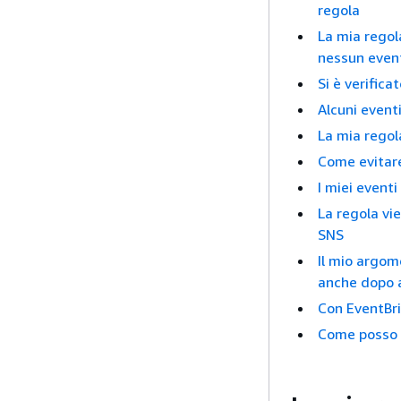
regola
La mia regol
nessun even
Si è verifica
Alcuni eventi
La mia regol
Come evitare 
I miei event
La regola v
SNS
Il mio argom
anche dopo a
Con EventBri
Come posso 