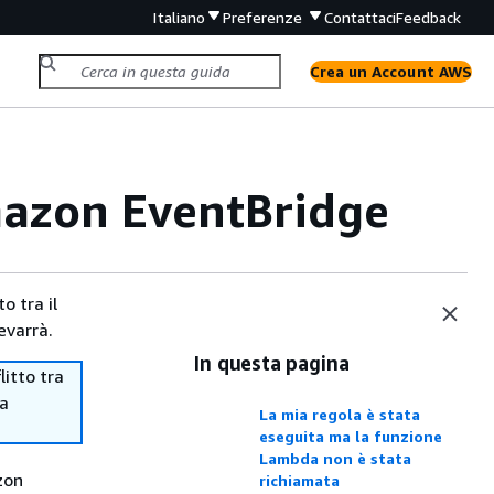
Italiano
Preferenze
Contattaci
Feedback
Crea un Account AWS
mazon EventBridge
o tra il
evarrà.
In questa pagina
itto tra
ma
La mia regola è stata
eseguita ma la funzione
Lambda non è stata
zon
richiamata