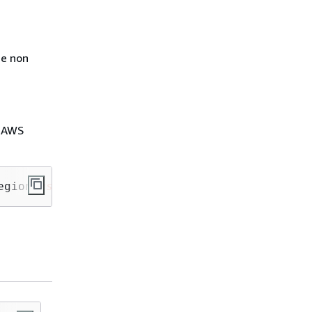
Con EventBridge quali chiavi
di condizione IAM posso
usare?
Come posso sapere quando
se non
EventBridge le regole
vengono violate?
a AWS
egion 
us-east-1