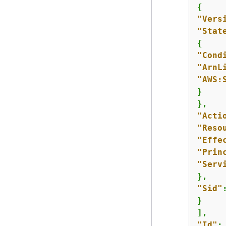
{
"Vers
"Stat
{
"Cond
"ArnL
"AWS:
}

"Acti
"Reso
"Effe
"Prin
"Serv
"Sid"
}

"Id"
: