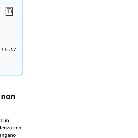
:rule/
MyRule
 non
ti
in
denza con
vengano