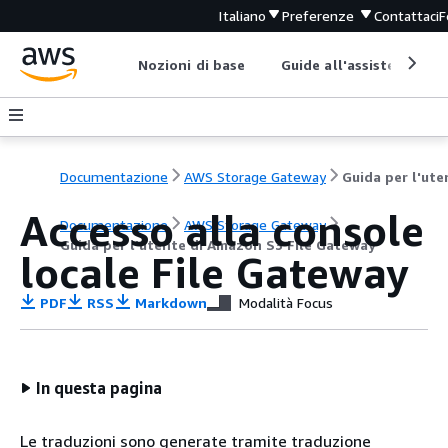
Italiano
Preferenze
Contattaci
F
Nozioni di base
Guide all'assistenza
Documentazione
AWS Storage Gateway
Accesso alla console
Documentazione
AWS Storage Gateway
Guida per l'utente di Amazon S3 File Gateway
locale File Gateway
PDF
RSS
Markdown
Modalità Focus
In questa pagina
Le traduzioni sono generate tramite traduzione