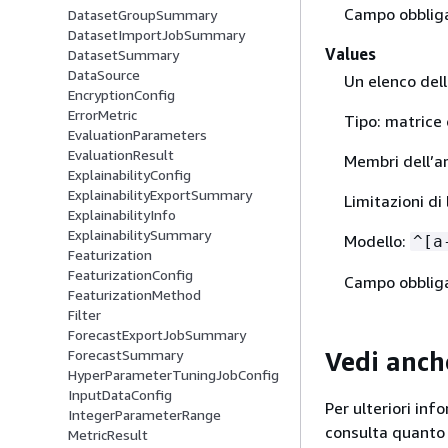
Campo obbliga
DatasetGroupSummary
DatasetImportJobSummary
Values
DatasetSummary
DataSource
Un elenco dell
EncryptionConfig
ErrorMetric
Tipo: matrice 
EvaluationParameters
EvaluationResult
Membri dell’a
ExplainabilityConfig
ExplainabilityExportSummary
Limitazioni d
ExplainabilityInfo
ExplainabilitySummary
Modello:
^[a
Featurization
FeaturizationConfig
Campo obbliga
FeaturizationMethod
Filter
ForecastExportJobSummary
Vedi anch
ForecastSummary
HyperParameterTuningJobConfig
InputDataConfig
Per ulteriori inf
IntegerParameterRange
consulta quanto
MetricResult