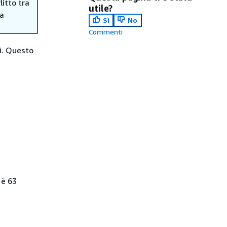
itto tra
utile?
ma
Sì
No
Commenti
li. Questo
 è 63