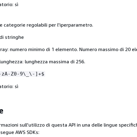
torio: sì
e categorie regolabili per l'iperparametro.
di stringhe
rray: numero minimo di 1 elemento. Numero massimo di 20 el
i lunghezza: lunghezza massima di 256.
-zA-Z0-9\_\-]+$
torio: sì
e
ormazioni sull'utilizzo di questa API in una delle lingue specific
 segue AWS SDKs: