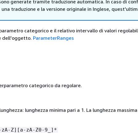
sono generate tramite traduzione automatica. In caso di confl
i una traduzione e la versione originale in Inglese, quest'ulti
parametro categorico e il relativo intervallo di valori regolabi
 dell'oggetto.
ParameterRanges
perparametro categorico da regolare.
i lunghezza: lunghezza minima pari a 1. La lunghezza massima
-zA-Z][a-zA-Z0-9_]*