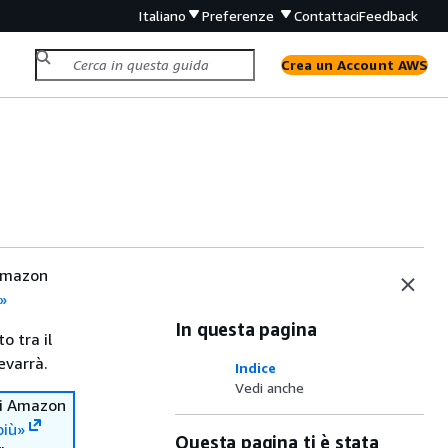
Italiano
Preferenze
Contattaci
Feedback
Crea un Account AWS
 Amazon
ù»
In questa pagina
o tra il
evarrà.
Indice
Vedi anche
 di Amazon
più»
Questa pagina ti è stata