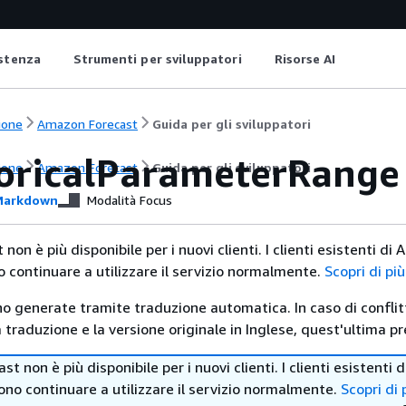
istenza
Strumenti per sviluppatori
Risorse AI
ione
Amazon Forecast
Guida per gli sviluppatori
oricalParameterRange
ione
Amazon Forecast
Guida per gli sviluppatori
arkdown
Modalità Focus
on è più disponibile per i nuovi clienti. I clienti esistenti di
 continuare a utilizzare il servizio normalmente.
Scopri di pi
no generate tramite traduzione automatica. In caso di conflitt
traduzione e la versione originale in Inglese, quest'ultima pr
t non è più disponibile per i nuovi clienti. I clienti esistenti
no continuare a utilizzare il servizio normalmente.
Scopri di 