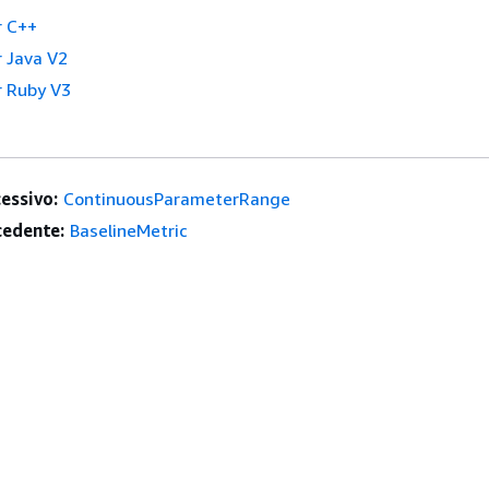
r C++
 Java V2
 Ruby V3
essivo:
ContinuousParameterRange
edente:
BaselineMetric