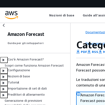
Nozioni di base
Guide all'ass
Documentaz
Amazon Forecast
Categ
Documentaz
Guida per gli sviluppatori
PDF
RSS
M
Cos'è Amazon Forecast?
Amazon Forecast n
Scopri come funziona Amazon Forecast
Forecast possono
Configurazione
Nozioni di base
Le traduzioni so
Tutorial
contenuto di una 
Importazione di set di dati
Predittori di allenamento
Amazon Forecas
Forecast posso
Generazione di previsioni