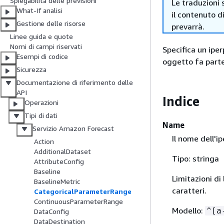
Spiegabilità delle previsioni
Le traduzioni 
What-If analisi
il contenuto d
Gestione delle risorse
prevarrà.
Linee guida e quote
Nomi di campi riservati
Specifica un iper
Esempi di codice
oggetto fa parte
Sicurezza
Documentazione di riferimento delle
API
Indice
Operazioni
Tipi di dati
Name
Servizio Amazon Forecast
Il nome dell'i
Action
AdditionalDataset
Tipo: stringa
AttributeConfig
Baseline
Limitazioni d
BaselineMetric
caratteri.
CategoricalParameterRange
ContinuousParameterRange
Modello:
^[a
DataConfig
DataDestination