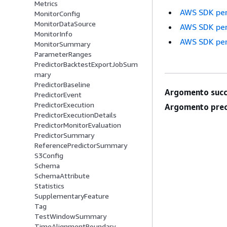
Metrics
AWS SDK pe
MonitorConfig
MonitorDataSource
AWS SDK per
MonitorInfo
AWS SDK per
MonitorSummary
ParameterRanges
PredictorBacktestExportJobSum
mary
PredictorBaseline
Argomento succ
PredictorEvent
PredictorExecution
Argomento prec
PredictorExecutionDetails
PredictorMonitorEvaluation
PredictorSummary
ReferencePredictorSummary
S3Config
Schema
SchemaAttribute
Statistics
SupplementaryFeature
Tag
TestWindowSummary
TimeAlignmentBoundary